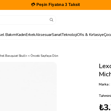
💳 Peşin Fiyatına 3 Taksit
isel Bakım
Kadın
Erkek
Aksesuar
Sanat
Teknoloji
Ofis & Kırtasiye
Çoc
hel Basquiat Skull
< < Önceki Sayfaya Dön
Lexo
Mich
Marka
:
Tahmini
₺3