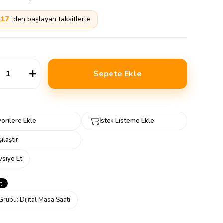
,17
`den başlayan taksitlerle
orilere Ekle
İstek Listeme Ekle
ılaştır
vsiye Et
Grubu:
Dijital Masa Saati