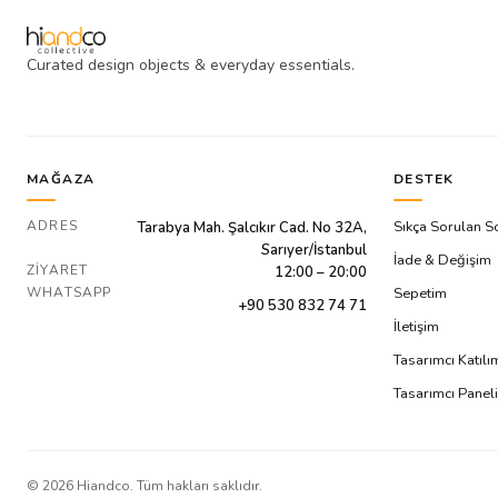
Curated design objects & everyday essentials.
MAĞAZA
DESTEK
ADRES
Sıkça Sorulan S
Tarabya Mah. Şalcıkır Cad. No 32A,
Sarıyer/İstanbul
İade & Değişim
ZIYARET
12:00 – 20:00
WHATSAPP
Sepetim
+90 530 832 74 71
İletişim
Tasarımcı Katıl
Tasarımcı Paneli
©
2026
Hiandco. Tüm hakları saklıdır.