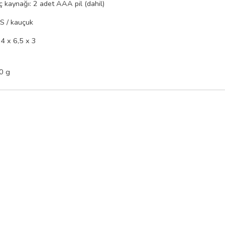
 kaynağı: 2 adet AAA pil (dahil)
S / kauçuk
,4 x 6,5 x 3
0 g