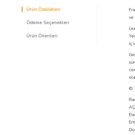
Ürün Özellikleri
Fra
ve 
Ödeme Seçenekleri
Lex
Ürün Önerileri
Yen
iç 
Geç
sür
ces
ola
© T
Rad
AÇ
El
Er
Do