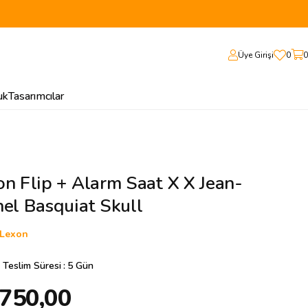
Üye Girişi
0
0
uk
Tasarımcılar
n Flip + Alarm Saat X X Jean-
el Basquiat Skull
Lexon
 Teslim Süresi
:
5 Gün
.750,00