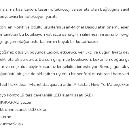
nsız markası Lexon, tasarım, teknoloji ve sanata olan bağlılığına sadık
büyüleyici bir koleksiyon yarattı.
on, en ikonik ve ödüllü ürünlerini Jean-Michel Basquiat'ın önemli eserl
i tanıtılan bu koleksiyon yalnızca sanatçının silinmez mirasına bir ö
içe geçen olağanüstü tasarımın büyük bir kutlamasıdır.
tiğimiz otuz yıl boyunca Lexon, etkileyici, yenilikçi ve uygun fiyatlı de
ekli olarak sürdürdü. Bu son girişimde koleksiyon, Lexon'un doğası g
ur ve coşkulu stiliyle kusursuz bir şekilde birleştiriyor. Sonuç, günlük 
ğanüstü bir şekilde birleştiren uyumlu bir senfoni oluşturan ilham veric
elif Hakkı Jean-Michel Basquiat'a aittir. Artestar, New York'a teşekkür
yo kontrollü ters çevrilebilir LCD alarm saati (AB)
IK/KAPALI yüzler
ektrominesanslı LCD ekran
teleme
kunmatik ışık