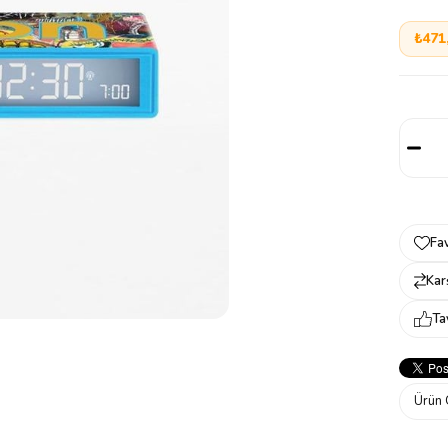
₺471
Fav
Karş
Ta
Ürün 