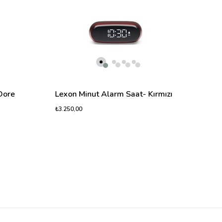
₺3.75
Dore
Lexon Minut Alarm Saat- Kırmızı
₺3.250,00