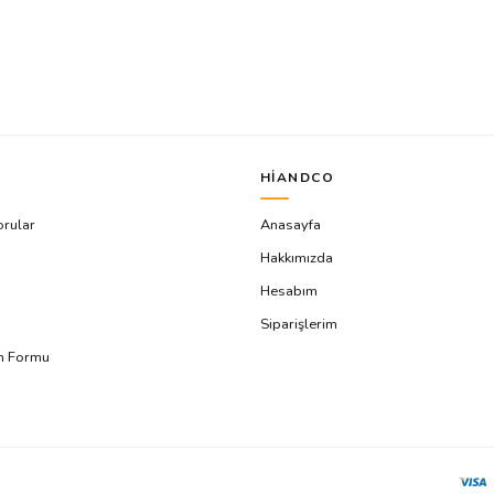
HIANDCO
orular
Anasayfa
Hakkımızda
Hesabım
Siparişlerim
ım Formu