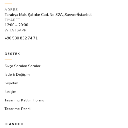
ADRES
Tarabya Mah. Şalcıkır Cad. No 32A, Sarıyer/İstanbul
ZIYARET
12:00 – 20:00
WHATSAPP
+90 530 832 74 71
DESTEK
Sıkça Sorulan Sorular
İade & Değişim
Sepetim
İletişim
Tasarımcı Katılım Formu
Tasarımcı Paneli
HIANDCO