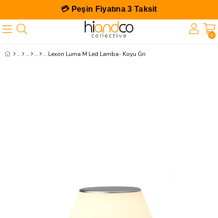
💳 Peşin Fiyatına 3 Taksit
0
Lexon Luma M Led Lamba- Koyu Gri