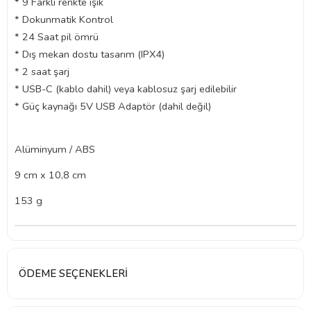
* 9 Farklı renkte ışık
* Dokunmatik Kontrol
* 24 Saat pil ömrü
* Dış mekan dostu tasarım (IPX4)
* 2 saat şarj
* USB-C (kablo dahil) veya kablosuz şarj edilebilir
* Güç kaynağı 5V USB Adaptör (dahil değil)
Alüminyum / ABS
9 cm x 10,8 cm
153 g
ÖDEME SEÇENEKLERI