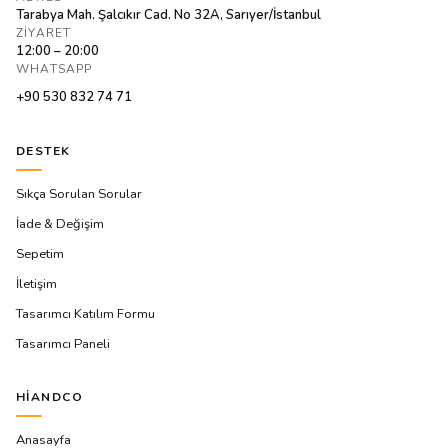
Tarabya Mah. Şalcıkır Cad. No 32A, Sarıyer/İstanbul
ZIYARET
12:00 – 20:00
WHATSAPP
+90 530 832 74 71
DESTEK
Sıkça Sorulan Sorular
İade & Değişim
Sepetim
İletişim
Tasarımcı Katılım Formu
Tasarımcı Paneli
HIANDCO
Anasayfa