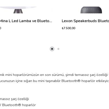
Lexon Mina L Led Lamba ve Bluetooth Hoparlör Metalik Gri
0
₺7.500,00
nik mini hoparlörümüzün en son sürümü, şimdi temassız şarj özelliği ve
cunuzun içine sığan bu mini taşınabilir Bluetooth® hoparlör etkileyi
assız şarj özelliği
 Bluetooth® hoparlör