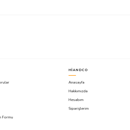
HIANDCO
orular
Anasayfa
Hakkımızda
Hesabım
Siparişlerim
ım Formu