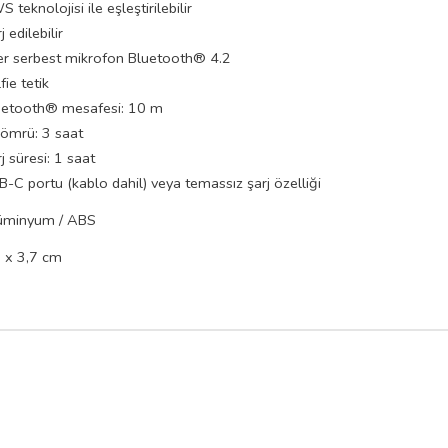
 teknolojisi ile eşleştirilebilir
j edilebilir
ler serbest mikrofon Bluetooth® 4.2
fie tetik
uetooth® mesafesi: 10 m
 ömrü: 3 saat
j süresi: 1 saat
-C portu (kablo dahil) veya temassız şarj özelliği
üminyum / ABS
7 x 3,7 cm