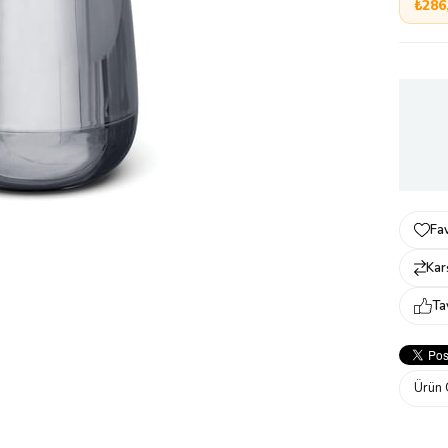
₺286
Fav
Karş
Ta
Ürün 