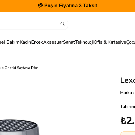
💳 Peşin Fiyatına 3 Taksit
isel Bakım
Kadın
Erkek
Aksesuar
Sanat
Teknoloji
Ofis & Kırtasiye
Çoc
< < Önceki Sayfaya Dön
Lex
Marka
:
Tahmini
₺2