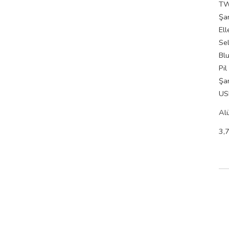
TWS
Şar
El
Sel
Bl
Pil
Şar
USB
Al
3,