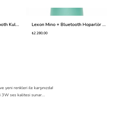
Lexon Speakerbuds Bluetooth Kulaklık & Bluetooth Hoparlör Gri
Lexon Mino + Bluetooth Hoparlör Mint
₺2.280,00
₺2.28
 yeni renkleri ile karşınızda!
ci 3W ses kalitesi sunar…