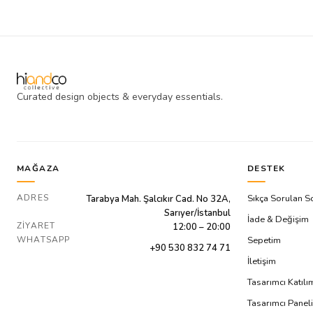
Curated design objects & everyday essentials.
MAĞAZA
DESTEK
ADRES
Sıkça Sorulan S
Tarabya Mah. Şalcıkır Cad. No 32A,
Sarıyer/İstanbul
İade & Değişim
ZIYARET
12:00 – 20:00
WHATSAPP
Sepetim
+90 530 832 74 71
İletişim
Tasarımcı Katıl
Tasarımcı Paneli