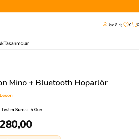
Üye Girişi
0
0
uk
Tasarımcılar
on Mino + Bluetooth Hoparlör
Lexon
 Teslim Süresi
:
5 Gün
.280,00