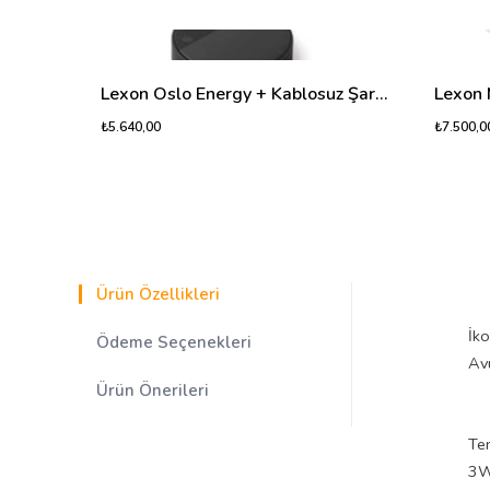
Lexon Oslo Energy + Kablosuz Şarj Cihazı ve Bluetooth Hoparlör Siyah
₺5.640,00
₺7.500,0
Ürün Özellikleri
İko
Ödeme Seçenekleri
Avu
Ürün Önerileri
Tem
3W