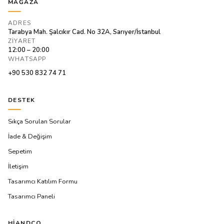
MAĞAZA
ADRES
Tarabya Mah. Şalcıkır Cad. No 32A, Sarıyer/İstanbul
ZIYARET
12:00 – 20:00
WHATSAPP
+90 530 832 74 71
DESTEK
Sıkça Sorulan Sorular
İade & Değişim
Sepetim
İletişim
Tasarımcı Katılım Formu
Tasarımcı Paneli
HIANDCO