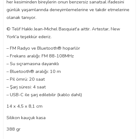
her kesiminden bireylerin onun benzersiz sanatsal ifadesini
günlük yaşamlarında deneyimlemelerine ve takdir etmelerine
olanak tanıyor.
© Telif Hakkı Jean-Michel Basquiat'a aittir. Artestar, New
York'a teşekkür ederiz.
– FM Radyo ve Bluetooth® hoparlör
– Frekans aralığı: FM 88-108MHz
– Su sıçramasına dayanıklı
– Bluetooth® aralığı: 10 m
– Pil ömrü: 20 saat
– Şarj süresi: 4 saat
– USB-C ile şarj edilebilir (kablo dahil)
14 x 4,5 x 8,1 cm
Silikon kauçuk kasa
388 gr