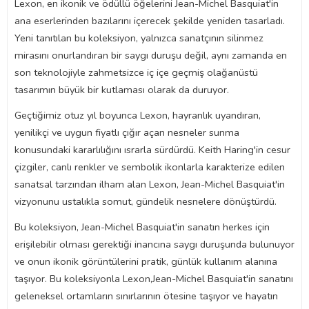
Lexon, en ikonik ve ödüllü öğelerini Jean-Michel Basquiat'in
ana eserlerinden bazılarını içerecek şekilde yeniden tasarladı.
Yeni tanıtılan bu koleksiyon, yalnızca sanatçının silinmez
mirasını onurlandıran bir saygı duruşu değil, aynı zamanda en
son teknolojiyle zahmetsizce iç içe geçmiş olağanüstü
tasarımın büyük bir kutlaması olarak da duruyor.
Geçtiğimiz otuz yıl boyunca Lexon, hayranlık uyandıran,
yenilikçi ve uygun fiyatlı çığır açan nesneler sunma
konusundaki kararlılığını ısrarla sürdürdü. Keith Haring'in cesur
çizgiler, canlı renkler ve sembolik ikonlarla karakterize edilen
sanatsal tarzından ilham alan Lexon, Jean-Michel Basquiat'in
vizyonunu ustalıkla somut, gündelik nesnelere dönüştürdü.
Bu koleksiyon, Jean-Michel Basquiat'in sanatın herkes için
erişilebilir olması gerektiği inancına saygı duruşunda bulunuyor
ve onun ikonik görüntülerini pratik, günlük kullanım alanına
taşıyor. Bu koleksiyonla Lexon,Jean-Michel Basquiat'in sanatını
geleneksel ortamların sınırlarının ötesine taşıyor ve hayatın