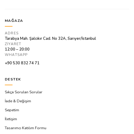
MAĞAZA
ADRES
Tarabya Mah. Şalcıkır Cad. No 32A, Sarıyer/İstanbul
ZIYARET
12:00 – 20:00
WHATSAPP
+90 530 832 74 71
DESTEK
Sıkça Sorulan Sorular
İade & Değişim
Sepetim
İletişim
Tasarımcı Katılım Formu