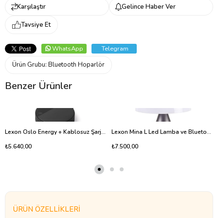
Karşılaştır
Gelince Haber Ver
Tavsiye Et
WhatsApp
Telegram
Ürün Grubu:
Bluetooth Hoparlör
Benzer Ürünler
Lexon Oslo Energy + Kablosuz Şarj Cihazı ve Bluetooth Hoparlör Siyah
Lexon Mina L Led Lamba ve Bluetooth Hoparlör Metalik Gri
₺5.640,00
₺7.500,00
ÜRÜN ÖZELLIKLERI