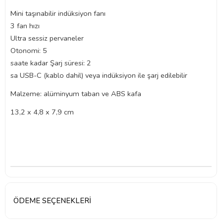
Mini taşınabilir indüksiyon fanı
3 fan hızı
Ultra sessiz pervaneler
Otonomi: 5
saate kadar Şarj süresi: 2
sa USB-C (kablo dahil) veya indüksiyon ile şarj edilebilir
Malzeme: alüminyum taban ve ABS kafa
13,2 x 4,8 x 7,9 cm
ÖDEME SEÇENEKLERI