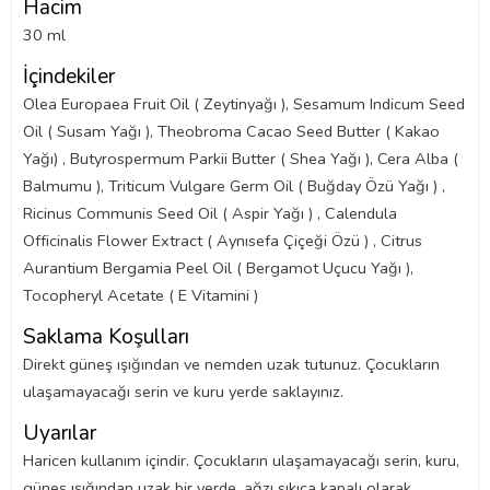
Hacim
30 ml
İçindekiler
Olea Europaea Fruit Oil ( Zeytinyağı ), Sesamum Indicum Seed
Oil ( Susam Yağı ), Theobroma Cacao Seed Butter ( Kakao
Yağı) , Butyrospermum Parkii Butter ( Shea Yağı ), Cera Alba (
Balmumu ), Triticum Vulgare Germ Oil ( Buğday Özü Yağı ) ,
Ricinus Communis Seed Oil ( Aspir Yağı ) , Calendula
Officinalis Flower Extract ( Aynısefa Çiçeği Özü ) , Citrus
Aurantium Bergamia Peel Oil ( Bergamot Uçucu Yağı ),
Tocopheryl Acetate ( E Vitamini )
Saklama Koşulları
Direkt güneş ışığından ve nemden uzak tutunuz. Çocukların
ulaşamayacağı serin ve kuru yerde saklayınız.
Uyarılar
Haricen kullanım içindir. Çocukların ulaşamayacağı serin, kuru,
güneş ışığından uzak bir yerde, ağzı sıkıca kapalı olarak