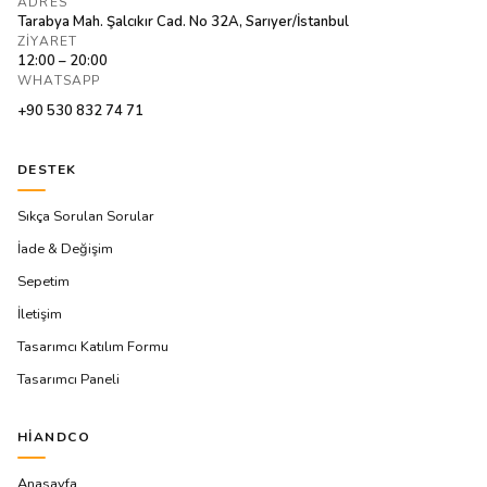
ADRES
Tarabya Mah. Şalcıkır Cad. No 32A, Sarıyer/İstanbul
ZIYARET
12:00 – 20:00
WHATSAPP
+90 530 832 74 71
DESTEK
Sıkça Sorulan Sorular
İade & Değişim
Sepetim
İletişim
Tasarımcı Katılım Formu
Tasarımcı Paneli
HIANDCO
Anasayfa