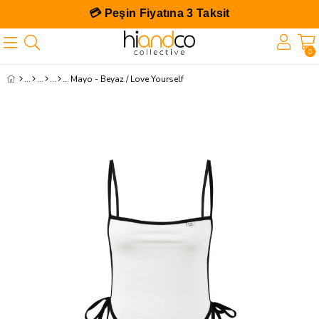
💳 Peşin Fiyatına 3 Taksit
0
Mayo - Beyaz / Love Yourself