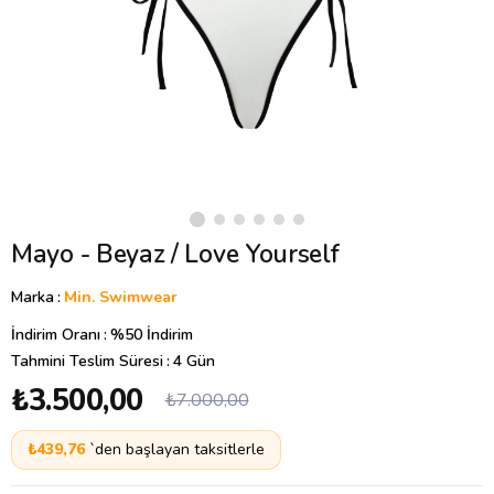
Mayo - Beyaz / Love Yourself
Marka
:
Min. Swimwear
İndirim Oranı
:
%
50
İndirim
Tahmini Teslim Süresi
:
4 Gün
₺3.500,00
₺7.000,00
₺439,76
`den başlayan taksitlerle