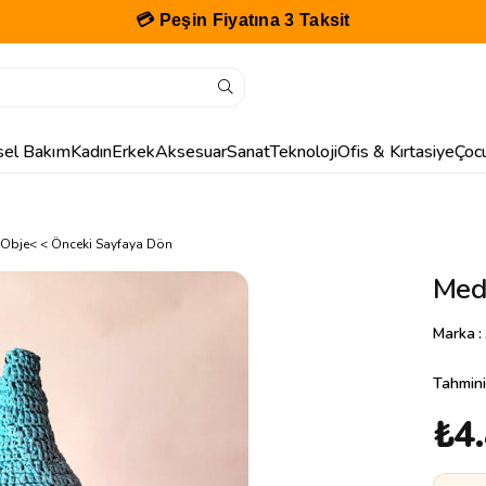
💳 Peşin Fiyatına 3 Taksit
isel Bakım
Kadın
Erkek
Aksesuar
Sanat
Teknoloji
Ofis & Kırtasiye
Çoc
 Obje
< < Önceki Sayfaya Dön
Med
Marka
:
Tahmini
₺4