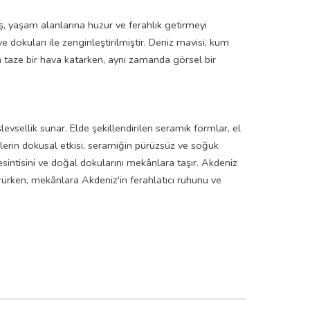
ş, yaşam alanlarına huzur ve ferahlık getirmeyi
e dokuları ile zenginleştirilmiştir. Deniz mavisi, kum
ra taze bir hava katarken, aynı zamanda görsel bir
işlevsellik sunar. Elde şekillendirilen seramik formlar, el
 iplerin dokusal etkisi, seramiğin pürüzsüz ve soğuk
esintisini ve doğal dokularını mekânlara taşır. Akdeniz
rürken, mekânlara Akdeniz'in ferahlatıcı ruhunu ve