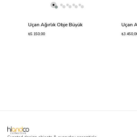
Uçan Ağırlık Obje Büyük
Uçan A
₺5.150,00
₺3.450,0