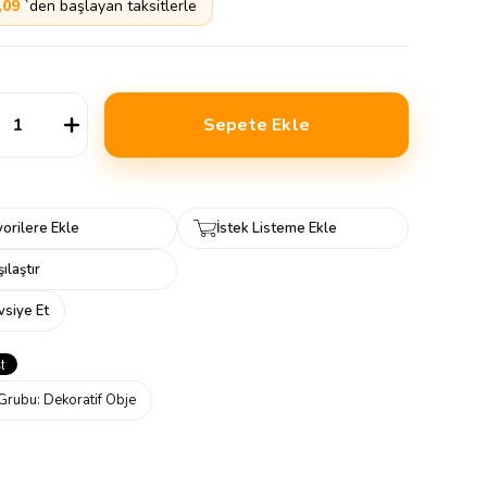
,09
`den başlayan taksitlerle
orilere Ekle
İstek Listeme Ekle
ılaştır
vsiye Et
Grubu:
Dekoratif Obje