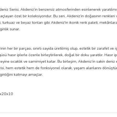
eniz Serisi, Akdeniz’in benzersiz atmosferinden esinlenerek yaratılmı
çlayan özel bir koleksiyondur. Bu seri, Akdeniz’in doğasının renkleri v
i, turkuaz ve beyaz tonları gibi Akdeniz'in ikonik renk paleti, mekânla
ginlik sunar.
inin her bir parçası, sınırlı sayıda üretilmiş olup, estetik bir zarafet ve 
üsü hasır iplerle özenle birleştirilerek, doğal bir doku yaratılır. Hasır
eyine sıcaklık ve samimiyet katar. Bu birleşim, Akdeniz’in sakin deniz 
isi, hem estetik hem de fonksiyonel olarak, yaşam alanlarını dönüştü
ginliğini katmayı amaçlar.
x20x10