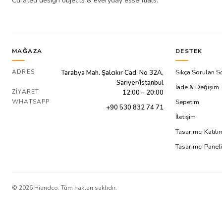
Curated design objects & everyday essentials.
MAĞAZA
DESTEK
ADRES
Sıkça Sorulan S
Tarabya Mah. Şalcıkır Cad. No 32A,
Sarıyer/İstanbul
İade & Değişim
ZIYARET
12:00 – 20:00
WHATSAPP
Sepetim
+90 530 832 74 71
İletişim
Tasarımcı Katıl
Tasarımcı Paneli
©
2026
Hiandco. Tüm hakları saklıdır.