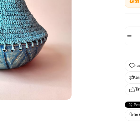
₺603
Fav
Karş
Ta
Ürün 