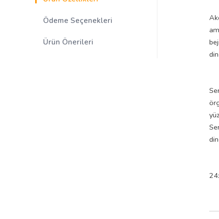
Akd
Ödeme Seçenekleri
ama
Ürün Önerileri
bej
din
Ser
örg
yüz
Ser
din
24