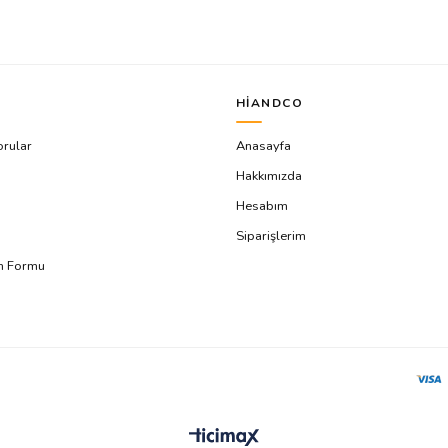
HIANDCO
orular
Anasayfa
Hakkımızda
Hesabım
Siparişlerim
ım Formu