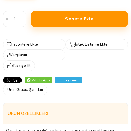
Favorilere Ekle
İstek Listeme Ekle
Karşılaştır
Tavsiye Et
WhatsApp
Telegram
Ürün Grubu:
Şamdan
ÜRÜN ÖZELLIKLERI
Özel tasarım, el işçiliğiyle kesilmiş camlardan üretilen mini