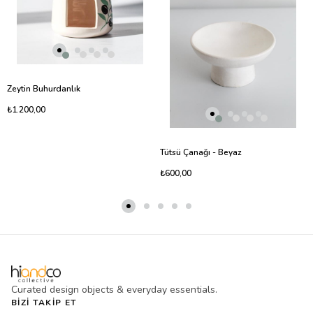
Zeytin Buhurdanlık
₺1.200,00
Tütsü Çanağı - Beyaz
₺600,00
Curated design objects & everyday essentials.
BIZI TAKIP ET