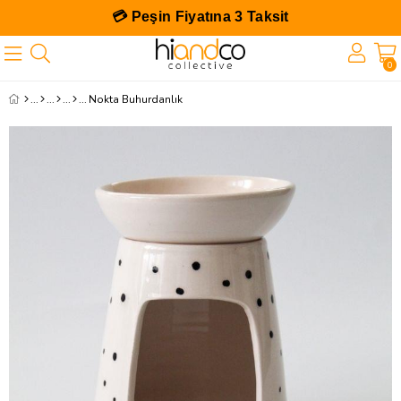
💳 Peşin Fiyatına 3 Taksit
0
Nokta Buhurdanlık