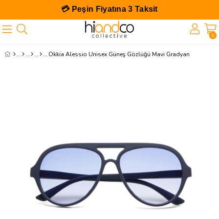
💳 Peşin Fiyatına 3 Taksit
0
Okkia Alessio Unisex Güneş Gözlüğü Mavi Gradyan