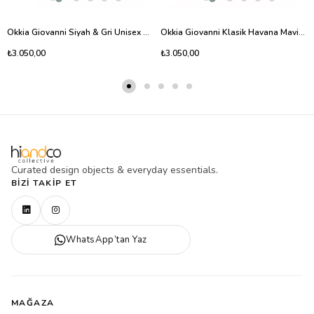
Okkia Giovanni Siyah & Gri Unisex Güneş Gözlüğü Mavi Gradyan
Okkia Giovanni Klasik Havana Mavisi Siyah Lens Unisex Güneş Gözlüğü Siyah & Gri
₺3.050,00
₺3.050,00
Curated design objects & everyday essentials.
BIZI TAKIP ET
WhatsApp’tan Yaz
MAĞAZA