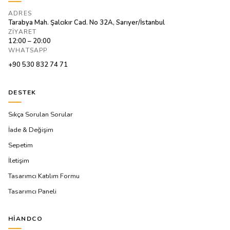
ADRES
Tarabya Mah. Şalcıkır Cad. No 32A, Sarıyer/İstanbul
ZIYARET
12:00 – 20:00
WHATSAPP
+90 530 832 74 71
DESTEK
Sıkça Sorulan Sorular
İade & Değişim
Sepetim
İletişim
Tasarımcı Katılım Formu
Tasarımcı Paneli
HIANDCO