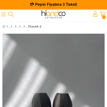
💳 Peşin Fiyatına 3 Taksit
0
Olasılık-2