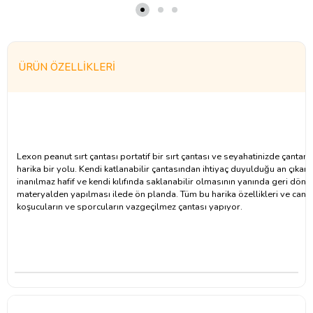
ÜRÜN ÖZELLIKLERI
Lexon peanut sırt çantası portatif bir sırt çantası ve seyahatinizde çanta
harika bir yolu. Kendi katlanabilir çantasından ihtiyaç duyulduğu an çıkartıl
inanılmaz hafif ve kendi kılıfında saklanabilir olmasının yanında geri dö
materyalden yapılması ilede ön planda. Tüm bu harika özellikleri ve canlı r
koşucuların ve sporcuların vazgeçilmez çantası yapıyor.