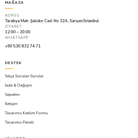
MAĞAZA
ADRES
Tarabya Mah. Şalcıkır Cad. No 32A, Sarıyer/İstanbul
ZIYARET
12:00 – 20:00
WHATSAPP
+90 530 832 74 71
DESTEK
Sıkça Sorulan Sorular
İade & Değişim
Sepetim
İletişim
Tasarımcı Katılım Formu
Tasarımcı Paneli