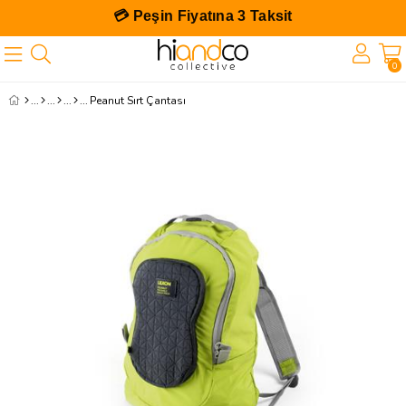
💳 Peşin Fiyatına 3 Taksit
0
Peanut Sırt Çantası