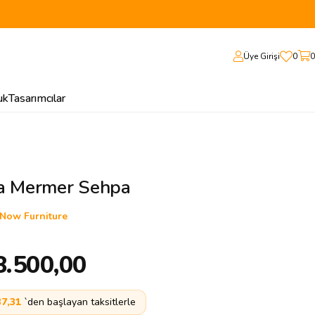
Üye Girişi
0
0
uk
Tasarımcılar
a Mermer Sehpa
Now Furniture
8.500,00
37,31
`den başlayan taksitlerle