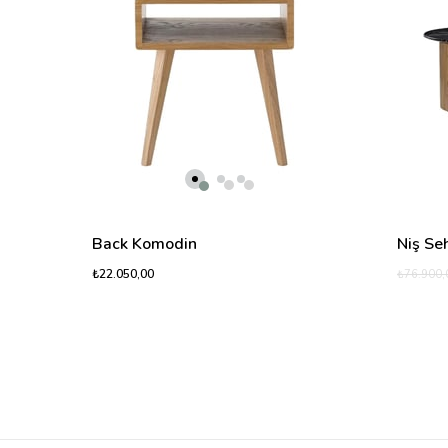
Back Komodin
Niş Se
₺22.050,00
₺76.900,