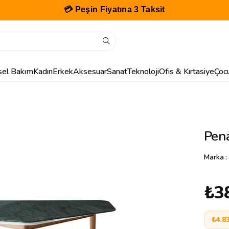
💳 Peşin Fiyatına 3 Taksit
isel Bakım
Kadın
Erkek
Aksesuar
Sanat
Teknoloji
Ofis & Kırtasiye
Çoc
Pen
Marka
:
₺3
₺4.8