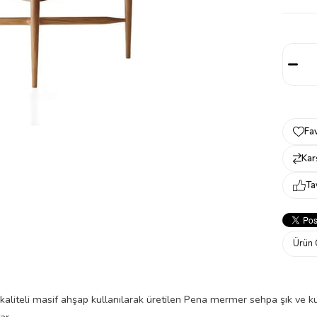
Fav
Karş
Ta
Ürün 
kaliteli masif ahşap kullanılarak üretilen Pena mermer sehpa şık ve kul
ar.