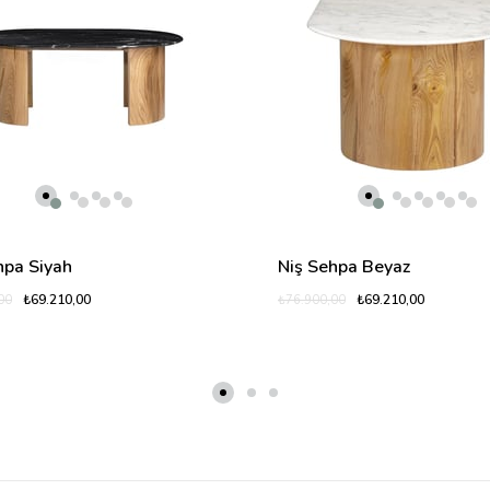
hpa Siyah
Niş Sehpa Beyaz
₺69.210,00
₺69.210,00
00
₺76.900,00