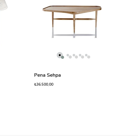
₺23.8
Pena Sehpa
₺36.500,00