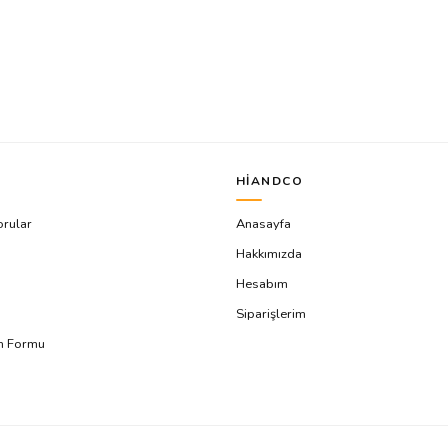
HIANDCO
orular
Anasayfa
Hakkımızda
Hesabım
Siparişlerim
ım Formu