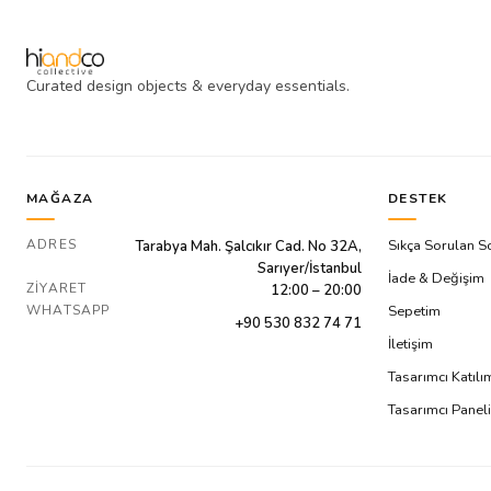
Curated design objects & everyday essentials.
MAĞAZA
DESTEK
ADRES
Sıkça Sorulan S
Tarabya Mah. Şalcıkır Cad. No 32A,
Sarıyer/İstanbul
İade & Değişim
ZIYARET
12:00 – 20:00
WHATSAPP
Sepetim
+90 530 832 74 71
İletişim
Tasarımcı Katıl
Tasarımcı Paneli