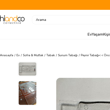
Ev
Yaşam
Kiş
Anasayfa
Ev
Sofra & Mutfak
Tabak
Sunum Tabağı
Peynir Tabağı
< < Önc