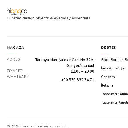
Curated design objects & everyday essentials.
MAĞAZA
DESTEK
ADRES
Sıkça Sorulan S
Tarabya Mah. Şalcıkır Cad. No 32A,
Sarıyer/İstanbul
İade & Değişim
ZIYARET
12:00 – 20:00
WHATSAPP
Sepetim
+90 530 832 74 71
İletişim
Tasarımcı Katıl
Tasarımcı Paneli
©
2026
Hiandco. Tüm hakları saklıdır.