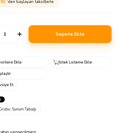
,51
`den başlayan taksitlerle
orilere Ekle
İstek Listeme Ekle
ılaştır
vsiye Et
Grubu:
Sunum Tabağı
rabın vazgeçilmezi.