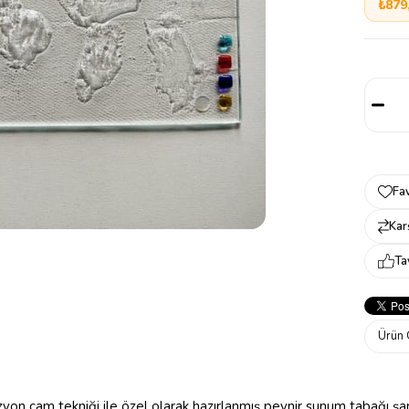
₺879
Fav
Karş
Ta
Ürün 
zyon cam tekniği ile özel olarak hazırlanmış peynir sunum tabağı şa