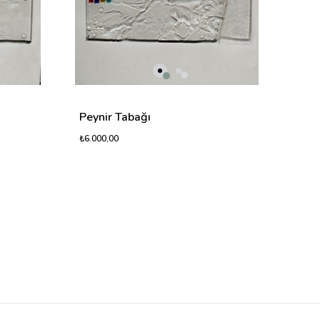
₺7.00
Peynir Tabağı
₺6.000,00