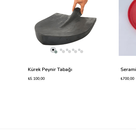
Kürek Peynir Tabağı
Serami
₺5.100,00
₺700,00