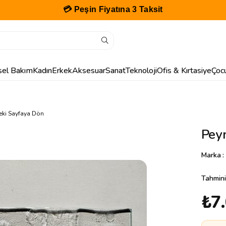
💳 Peşin Fiyatına 3 Taksit
isel Bakım
Kadın
Erkek
Aksesuar
Sanat
Teknoloji
Ofis & Kırtasiye
Çoc
eki Sayfaya Dön
Peyn
Marka
:
Tahmini
₺7