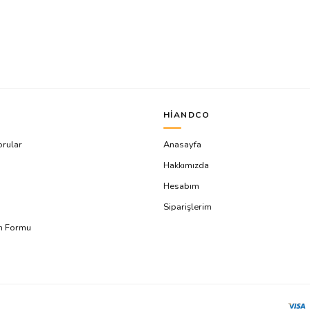
HIANDCO
orular
Anasayfa
Hakkımızda
Hesabım
Siparişlerim
ım Formu