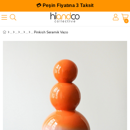
💳 Peşin Fiyatına 3 Taksit
0
Pinkish Seramik Vazo