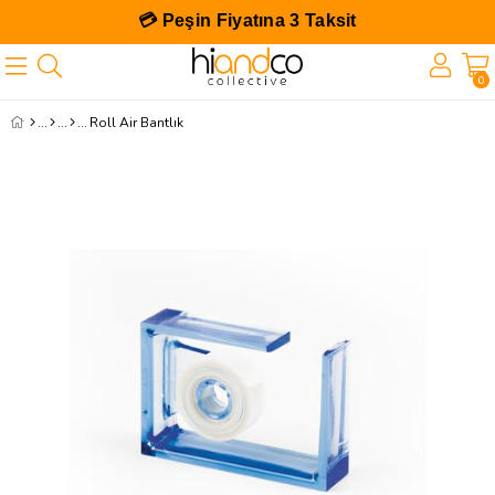
💳 Peşin Fiyatına 3 Taksit
0
Roll Air Bantlık