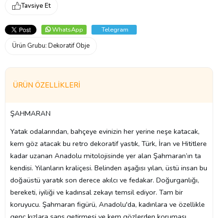
Tavsiye Et
WhatsApp
Telegram
Ürün Grubu:
Dekoratif Obje
ÜRÜN ÖZELLIKLERI
ŞAHMARAN
Yatak odalarından, bahçeye evinizin her yerine neşe katacak,
kem göz atacak bu retro dekoratif yastık, Türk, İran ve Hititlere
kadar uzanan Anadolu mitolojisinde yer alan Şahmaran’ın ta
kendisi. Yılanların kraliçesi. Belinden aşağısı yılan, üstü insan bu
doğaüstü yaratık son derece akılcı ve fedakar. Doğurganlığı,
bereketi, iyiliği ve kadınsal zekayı temsil ediyor. Tam bir
koruyucu. Şahmaran figürü, Anadolu'da, kadınlara ve özellikle
genç kızlara şans getirmesi ve kem gözlerden koruması