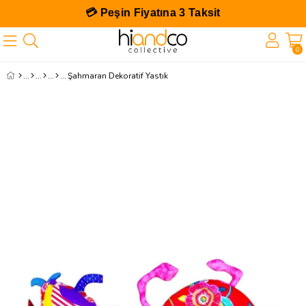
💳 Peşin Fiyatına 3 Taksit
0
Şahmaran Dekoratif Yastık