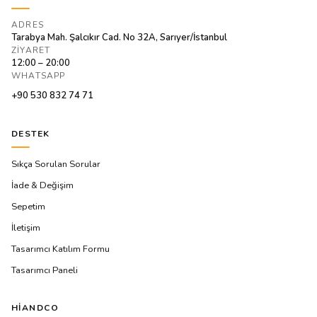
ADRES
Tarabya Mah. Şalcıkır Cad. No 32A, Sarıyer/İstanbul
ZIYARET
12:00 – 20:00
WHATSAPP
+90 530 832 74 71
DESTEK
Sıkça Sorulan Sorular
İade & Değişim
Sepetim
İletişim
Tasarımcı Katılım Formu
Tasarımcı Paneli
HIANDCO