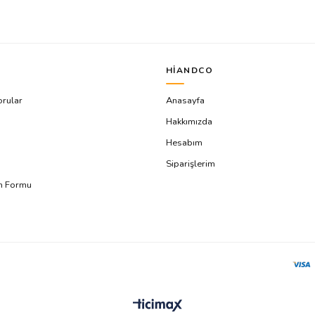
HIANDCO
orular
Anasayfa
Hakkımızda
Hesabım
Siparişlerim
ım Formu