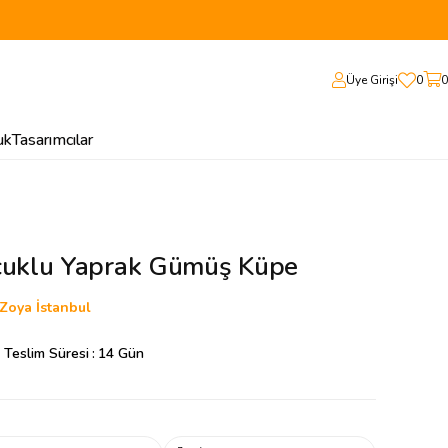
Üye Girişi
0
0
uk
Tasarımcılar
çuklu Yaprak Gümüş Küpe
Zoya İstanbul
 Teslim Süresi
:
14 Gün