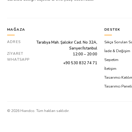
MAĞAZA
DESTEK
ADRES
Sıkça Sorulan S
Tarabya Mah. Şalcıkır Cad. No 32A,
Sarıyer/İstanbul
İade & Değişim
ZIYARET
12:00 – 20:00
WHATSAPP
Sepetim
+90 530 832 74 71
İletişim
Tasarımcı Katıl
Tasarımcı Paneli
©
2026
Hiandco. Tüm hakları saklıdır.