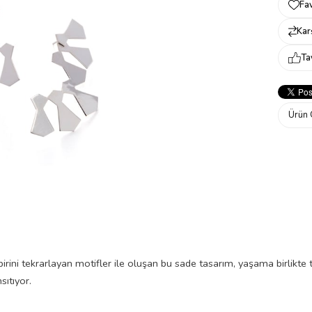
Fav
Karş
Ta
Ürün 
birini tekrarlayan motifler ile oluşan bu sade tasarım, yaşama birlikte t
sıtıyor.