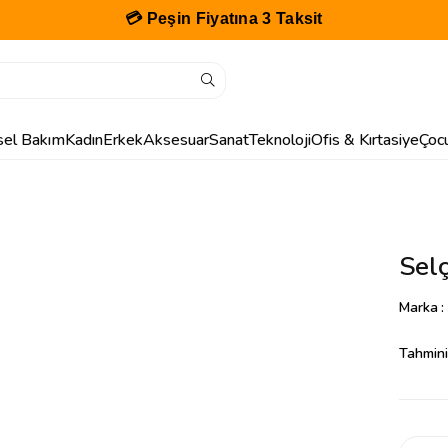
💳 Peşin Fiyatına 3 Taksit
isel Bakım
Kadın
Erkek
Aksesuar
Sanat
Teknoloji
Ofis & Kırtasiye
Çoc
Sel
Marka
:
Tahmini