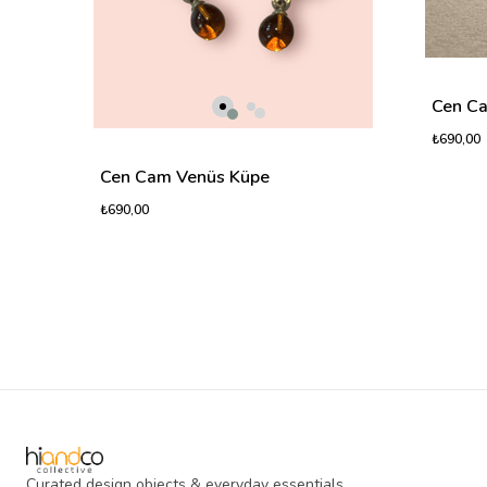
Cen C
₺690,00
Cen Cam Venüs Küpe
₺690,00
Curated design objects & everyday essentials.