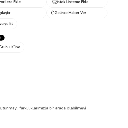
orilere Ekle
İstek Listeme Ekle
ılaştır
Gelince Haber Ver
vsiye Et
Grubu:
Küpe
utunmayı, farklılıklarımızla bir arada olabilmeyi