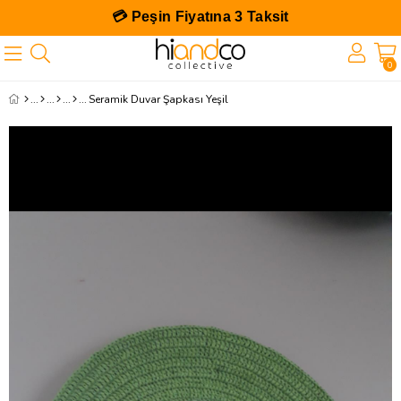
💳 Peşin Fiyatına 3 Taksit
0
Seramik Duvar Şapkası Yeşil