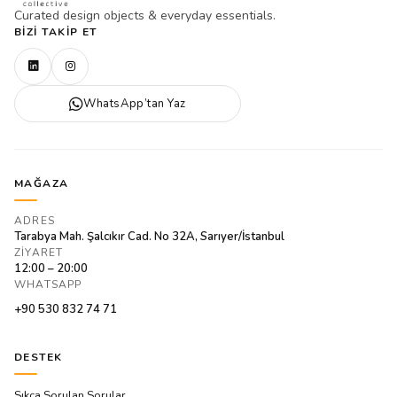
Curated design objects & everyday essentials.
BIZI TAKIP ET
WhatsApp’tan Yaz
MAĞAZA
ADRES
Tarabya Mah. Şalcıkır Cad. No 32A, Sarıyer/İstanbul
ZIYARET
12:00 – 20:00
WHATSAPP
+90 530 832 74 71
DESTEK
Sıkça Sorulan Sorular