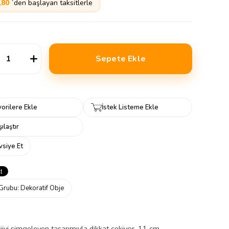
,80
`den başlayan taksitlerle
orilere Ekle
İstek Listeme Ekle
ılaştır
vsiye Et
Grubu:
Dekoratif Obje
rjiyi simgeleyen tasarımıyla dikkat çekiyor. 11 cm