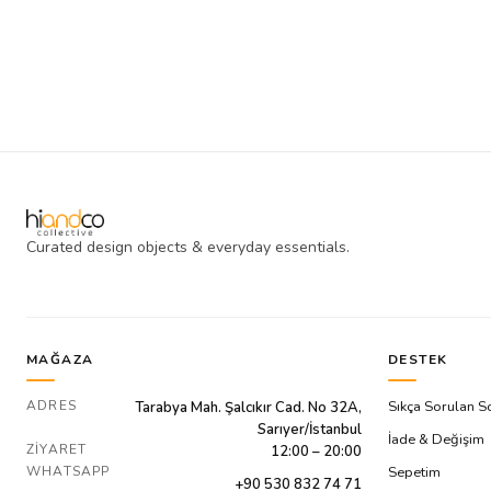
Curated design objects & everyday essentials.
MAĞAZA
DESTEK
ADRES
Sıkça Sorulan S
Tarabya Mah. Şalcıkır Cad. No 32A,
Sarıyer/İstanbul
İade & Değişim
ZIYARET
12:00 – 20:00
WHATSAPP
Sepetim
+90 530 832 74 71