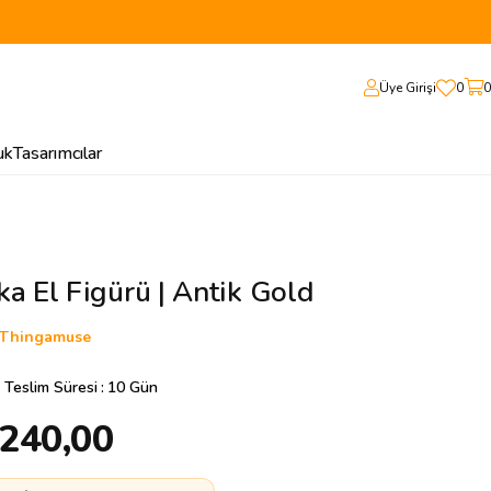
Üye Girişi
0
0
uk
Tasarımcılar
a El Figürü | Antik Gold
Thingamuse
 Teslim Süresi
:
10 Gün
.240,00