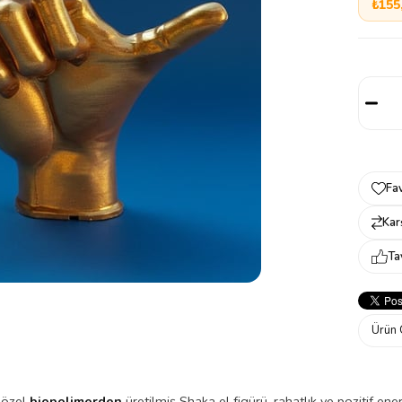
₺155
Fav
Karş
Ta
Ürün 
 özel
biopolimerden
üretilmiş Shaka el figürü, rahatlık ve pozitif ene