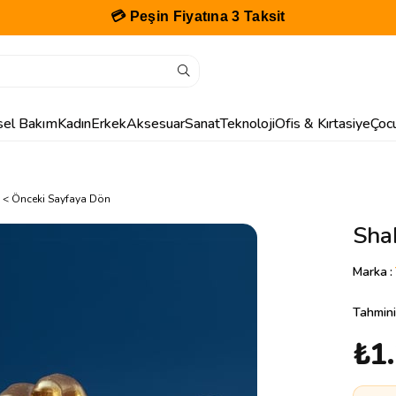
💳 Peşin Fiyatına 3 Taksit
isel Bakım
Kadın
Erkek
Aksesuar
Sanat
Teknoloji
Ofis & Kırtasiye
Çoc
 < Önceki Sayfaya Dön
Shak
Marka
:
Tahmini
₺1