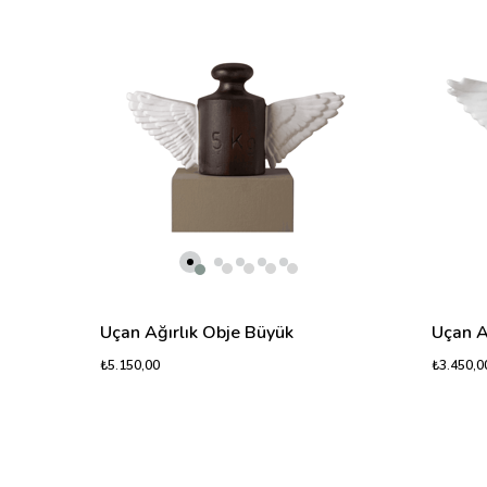
Uçan Ağırlık Obje Büyük
Uçan A
₺5.150,00
₺3.450,0