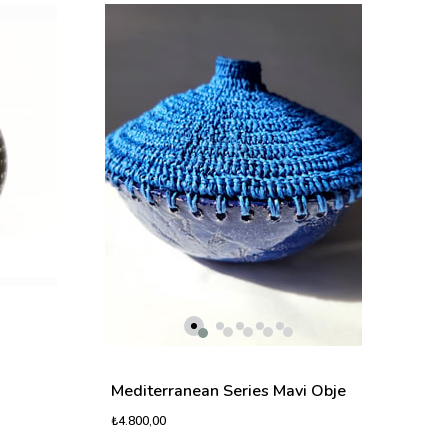
Medi
₺4.80
Mediterranean Series Mavi Obje
₺4.800,00