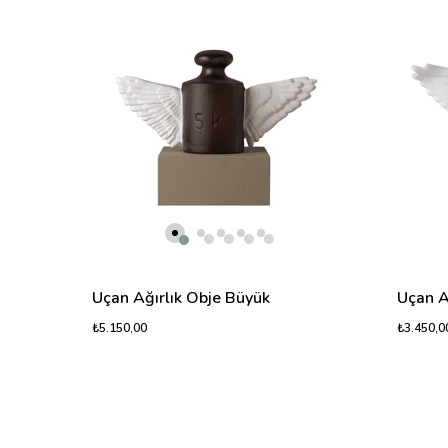
Uçan Ağırlık Obje Büyük
Uçan A
₺5.150,00
₺3.450,0