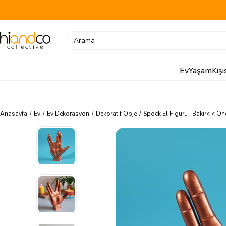
Ev
Yaşam
Kiş
Anasayfa
Ev
Ev Dekorasyon
Dekoratif Obje
Spock El Figürü | Bakır
< < Ön