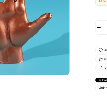
₺153
Fav
Karş
Ta
Ürün 