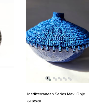
Medi
₺4.80
Mediterranean Series Mavi Obje
₺4.800,00