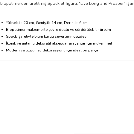
biopolimerden üretilmiş Spock el figürü, "Live Long and Prosper" işare
Yükseklik: 20 cm, Genişlik: 14 cm, Derinlik: 6 cm
Biopolimer malzeme ile çevre dostu ve sürdürülebilir üretim
Spock işaretiyle bilim kurgu severlerin gözdesi
İkonik ve anlamlı dekoratif aksesuar arayanlar için mükemmel
Modern ve özgün ev dekorasyonu için ideal bir parça