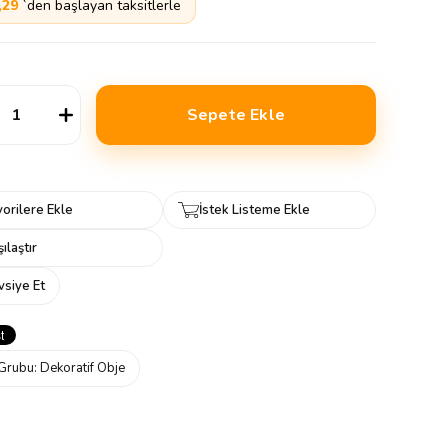
,29
`den başlayan taksitlerle
orilere Ekle
İstek Listeme Ekle
ılaştır
vsiye Et
Grubu:
Dekoratif Obje