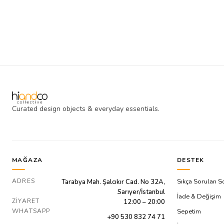
Curated design objects & everyday essentials.
MAĞAZA
DESTEK
ADRES
Sıkça Sorulan S
Tarabya Mah. Şalcıkır Cad. No 32A,
Sarıyer/İstanbul
İade & Değişim
ZIYARET
12:00 – 20:00
WHATSAPP
Sepetim
+90 530 832 74 71