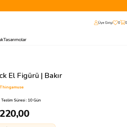
Üye Girişi
0
0
uk
Tasarımcılar
k El Figürü | Bakır
Thingamuse
 Teslim Süresi
:
10 Gün
.220,00