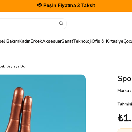
🎁 İlk Siparişe Özel %10 İndirim
isel Bakım
Kadın
Erkek
Aksesuar
Sanat
Teknoloji
Ofis & Kırtasiye
Çoc
ceki Sayfaya Dön
Spoc
Marka
:
Tahmini
₺1