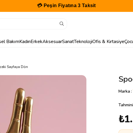
💳 Peşin Fiyatına 3 Taksit
isel Bakım
Kadın
Erkek
Aksesuar
Sanat
Teknoloji
Ofis & Kırtasiye
Çoc
ceki Sayfaya Dön
Spoc
Marka
:
Tahmini
₺1