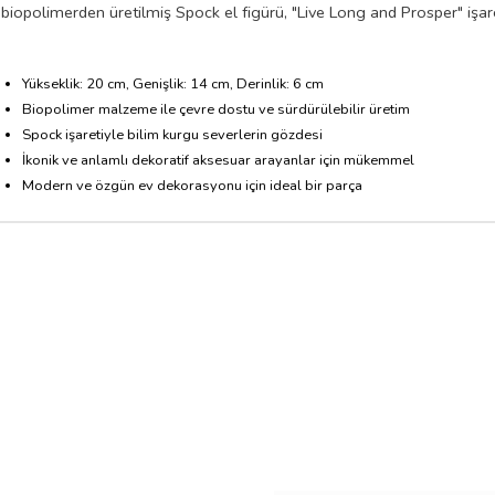
biopolimerden üretilmiş Spock el figürü, "Live Long and Prosper" işare
Yükseklik: 20 cm, Genişlik: 14 cm, Derinlik: 6 cm
Biopolimer malzeme ile çevre dostu ve sürdürülebilir üretim
Spock işaretiyle bilim kurgu severlerin gözdesi
İkonik ve anlamlı dekoratif aksesuar arayanlar için mükemmel
Modern ve özgün ev dekorasyonu için ideal bir parça