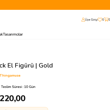
Üye Girişi
0
0
uk
Tasarımcılar
k El Figürü | Gold
Thingamuse
 Teslim Süresi
:
10 Gün
.220,00