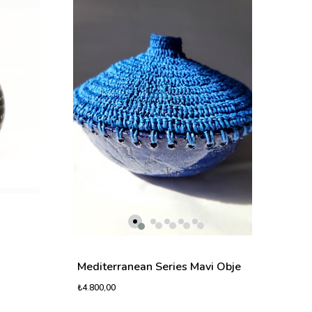
Medi
₺4.80
Mediterranean Series Mavi Obje
₺4.800,00