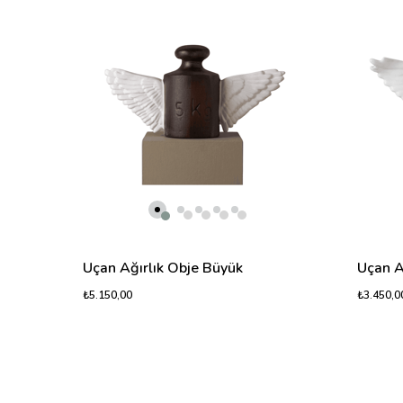
Uçan Ağırlık Obje Büyük
Uçan A
₺5.150,00
₺3.450,0