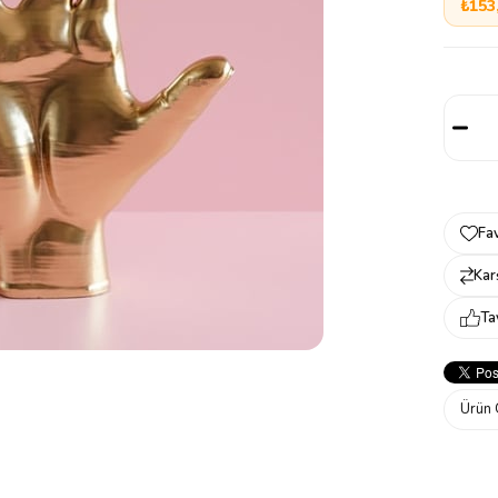
₺153
Fav
Karş
Ta
Ürün 