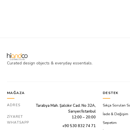
Curated design objects & everyday essentials.
MAĞAZA
DESTEK
ADRES
Sıkça Sorulan S
Tarabya Mah. Şalcıkır Cad. No 32A,
Sarıyer/İstanbul
İade & Değişim
ZIYARET
12:00 – 20:00
WHATSAPP
Sepetim
+90 530 832 74 71