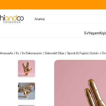
Ev
Yaşam
Kiş
Anasayfa
Ev
Ev Dekorasyon
Dekoratif Obje
Spock El Figürü | Gold
< < Ön