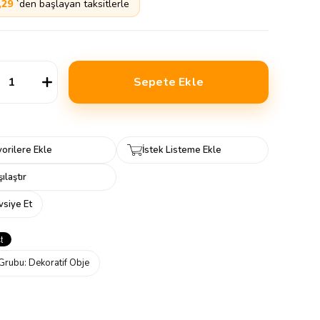
,29
`den başlayan taksitlerle
orilere Ekle
İstek Listeme Ekle
ılaştır
vsiye Et
Grubu:
Dekoratif Obje