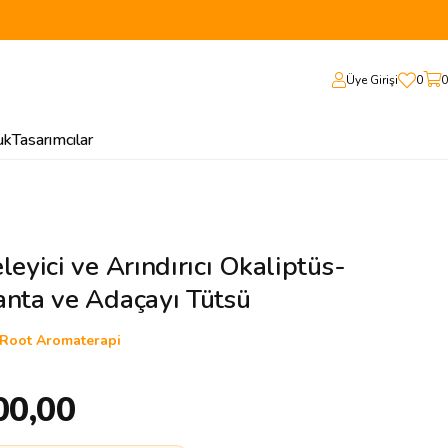
Üye Girişi
0
0
uk
Tasarımcılar
leyici ve Arındırıcı Okaliptüs-
anta ve Adaçayı Tütsü
Root Aromaterapi
00,00