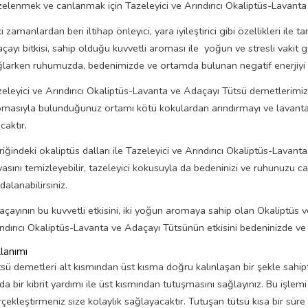
elenmek ve canlanmak için Tazeleyici ve Arındırıcı Okaliptüs-Lavant
i zamanlardan beri iltihap önleyici, yara iyileştirici gibi özellikleri il
çayı bitkisi, sahip olduğu kuvvetli aroması ile yoğun ve stresli vakit
larken ruhumuzda, bedenimizde ve ortamda bulunan negatif enerjiyi t
eleyici ve Arındırıcı Okaliptüs-Lavanta ve Adaçayı Tütsü demetlerimi
masıyla bulunduğunuz ortamı kötü kokulardan arındırmayı ve lavantan
caktır.
riğindeki okaliptüs dalları ile Tazeleyici ve Arındırıcı Okaliptüs-Lav
asını temizleyebilir, tazeleyici kokusuyla da bedeninizi ve ruhunuzu ca
dalanabilirsiniz.
çayının bu kuvvetli etkisini, iki yoğun aromaya sahip olan Okaliptüs ve
ndırıcı Okaliptüs-Lavanta ve Adaçayı Tütsünün etkisini bedeninizde v
lanımı
sü demetleri alt kısmından üst kısma doğru kalınlaşan bir şekle sahip
da bir kibrit yardımı ile üst kısmından tutuşmasını sağlayınız. Bu işlemi
çekleştirmeniz size kolaylık sağlayacaktır. Tutuşan tütsü kısa bir süre