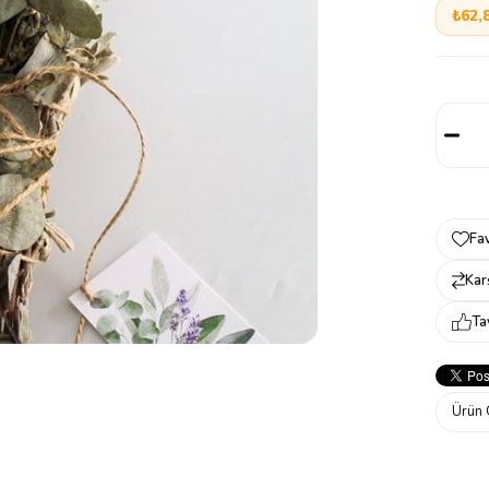
₺62,
Fav
Karş
Ta
Ürün 