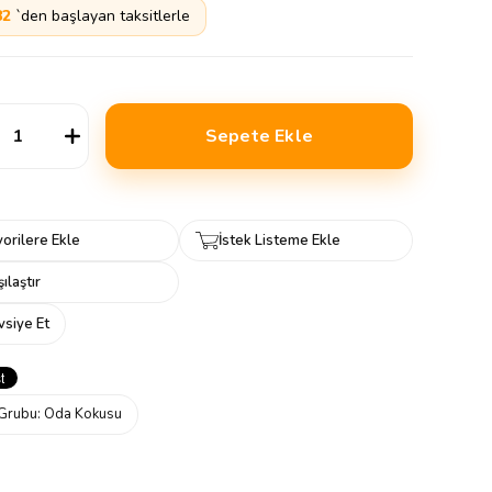
82
`den başlayan taksitlerle
orilere Ekle
İstek Listeme Ekle
ılaştır
vsiye Et
Grubu:
Oda Kokusu