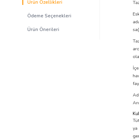
Ürün Özellikleri
Taz
Esk
Ödeme Seçenekleri
ada
Ürün Önerileri
sağ
Taz
aro
ola
İçe
hav
fay
Ada
Arı
Kul
Tüt
ya 
ger