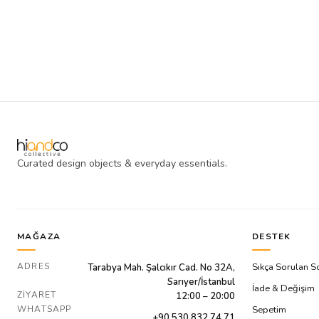
Curated design objects & everyday essentials.
MAĞAZA
DESTEK
ADRES
Sıkça Sorulan S
Tarabya Mah. Şalcıkır Cad. No 32A,
Sarıyer/İstanbul
İade & Değişim
ZIYARET
12:00 – 20:00
WHATSAPP
Sepetim
+90 530 832 74 71