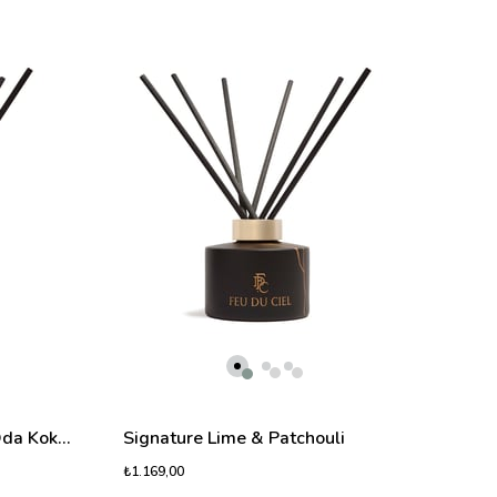
₺1.16
Signature Peony & Musk Oda Kokusu
Signature Lime & Patchouli
₺1.169,00