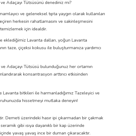
a ve Adaçayı Tütsüsünü denediniz mi?
e tamamlayıcı ve geleneksel tıpta yaygın olarak kullanılan
 geçiren herkesin rahatlamasını ve sakinleşmesini
emizlemek için idealdir.
ze eklediğimiz Lavanta dalları, yoğun Lavanta
ın taze, çiçeksi kokusu ile buluşturmanıza yardımcı
anta ve Adaçayı Tütsüsü bulunduğunuz her ortamın
nlandırarak konsantrasyon arttırıcı etkisinden
 Lavanta bitkileri ile harmanladığımız Tazeleyici ve
e ruhunuzda hissetmeyi mutlaka deneyin!
tir. Demeti üzerindeki hasır ipi çıkarmadan bir çakmak
 seramik gibi ısıya dayanıklı bir kap üzerinde
 içinde yavaş yavaş ince bir duman çıkaracaktır.