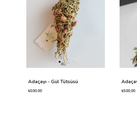
Adaçayı - Gül Tütsüsü
Adaçay
₺500,00
₺500,00