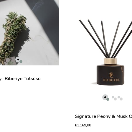
ı-Biberiye Tütsüsü
₺1.169,00