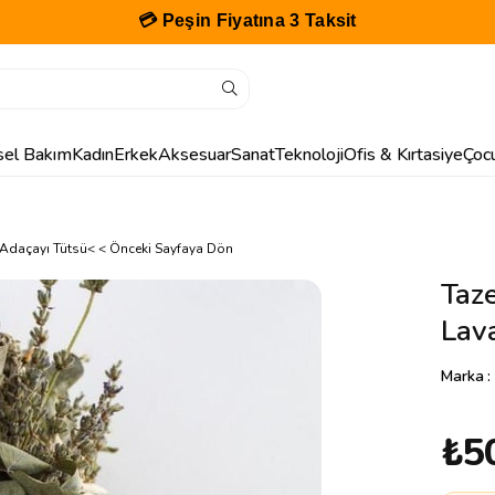
💳 Peşin Fiyatına 3 Taksit
isel Bakım
Kadın
Erkek
Aksesuar
Sanat
Teknoloji
Ofis & Kırtasiye
Çoc
e Adaçayı Tütsü
< < Önceki Sayfaya Dön
Taze
Lav
Marka
:
₺5