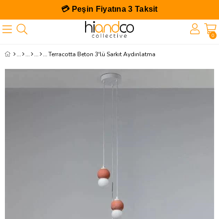
💳 Peşin Fiyatına 3 Taksit
0
Terracotta Beton 3'lü Sarkıt Aydınlatma