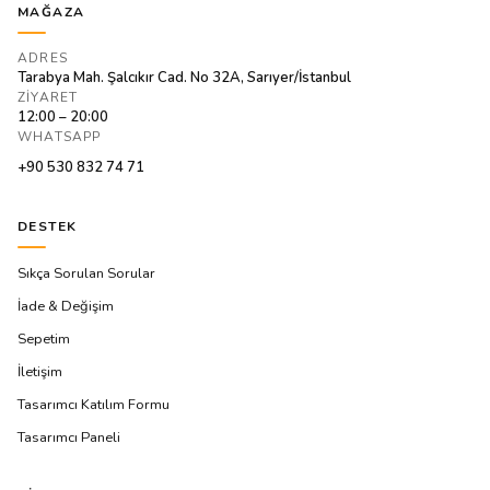
MAĞAZA
ADRES
Tarabya Mah. Şalcıkır Cad. No 32A, Sarıyer/İstanbul
ZIYARET
12:00 – 20:00
WHATSAPP
+90 530 832 74 71
DESTEK
Sıkça Sorulan Sorular
İade & Değişim
Sepetim
İletişim
Tasarımcı Katılım Formu
Tasarımcı Paneli