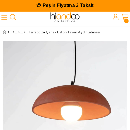
💳 Peşin Fiyatına 3 Taksit
0
Terracotta Çanak Beton Tavan Aydınlatması