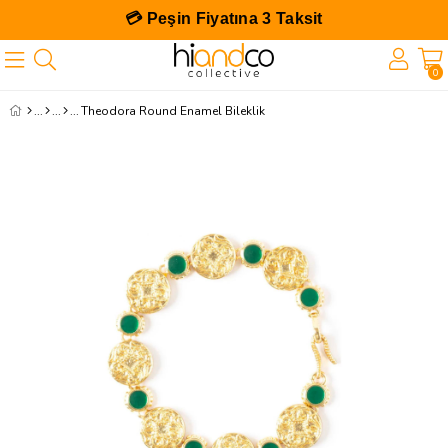
💳 Peşin Fiyatına 3 Taksit
0
Theodora Round Enamel Bileklik