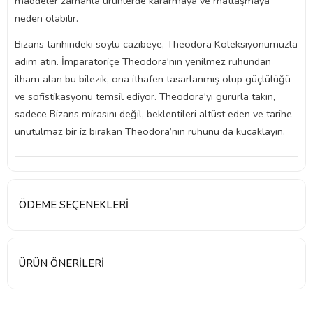
maddeler zamanla ürünlerde kararmaya ve matlaşmaya
neden olabilir.
Bizans tarihindeki soylu cazibeye, Theodora Koleksiyonumuzla
adım atın. İmparatoriçe Theodora'nın yenilmez ruhundan
ilham alan bu bilezik, ona ithafen tasarlanmış olup güçlülüğü
ve sofistikasyonu temsil ediyor. Theodora'yı gururla takın,
sadece Bizans mirasını değil, beklentileri altüst eden ve tarihe
unutulmaz bir iz bırakan Theodora’nın ruhunu da kucaklayın.
ÖDEME SEÇENEKLERI
ÜRÜN ÖNERILERI