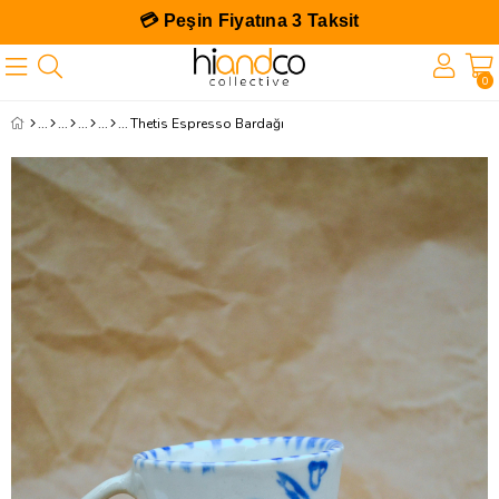
💳 Peşin Fiyatına 3 Taksit
0
Thetis Espresso Bardağı