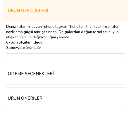
ÜRÜN ÖZELLIKLERI
Deniz kızlarım, suyun ruhunu taşıyan Thetis’ten ilham alır—denizlerin
nazik ama güçlü tanrıçasından. Dalgalardan doğan formları, suyun
akışkanlığını ve değişkenliğini yansıtır.
6x6cm ölçülerindedir
Stoneware ürünüdür
ÖDEME SEÇENEKLERI
ÜRÜN ÖNERILERI