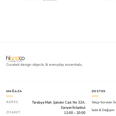
Curated design objects & everyday essentials.
MAĞAZA
DESTEK
ADRES
Sıkça Sorulan S
Tarabya Mah. Şalcıkır Cad. No 32A,
Sarıyer/İstanbul
İade & Değişim
ZIYARET
12:00 – 20:00