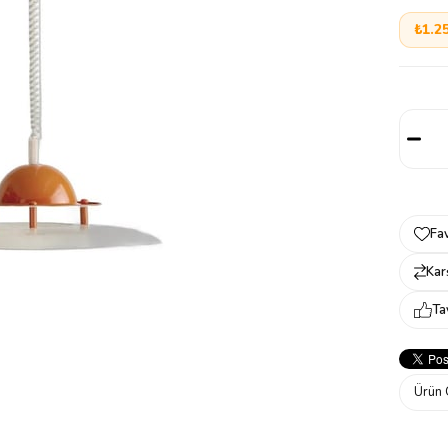
₺1.2
Fav
Karş
Ta
Ürün 