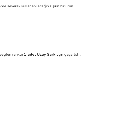
de severek kullanabileceğiniz şirin bir ürün.
 seçilen renkte
1 adet Uzay Sarkıt
için geçerlidir.