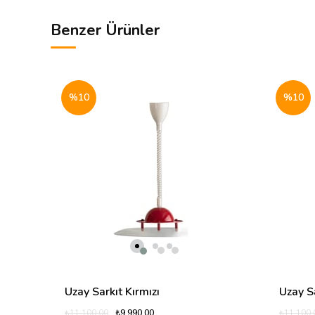
Benzer Ürünler
%10
%10
Uzay Sarkıt Kırmızı
Uzay S
₺9.990,00
₺11.100,00
₺11.100,