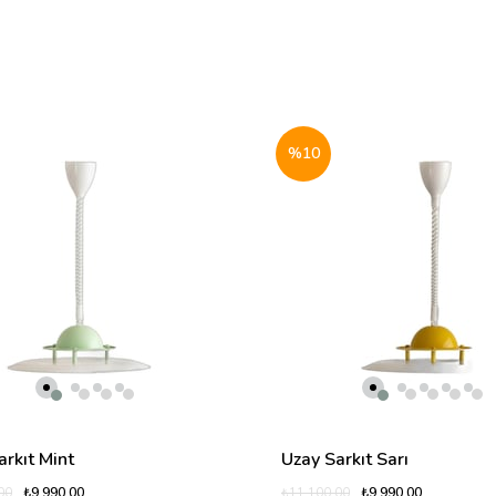
%10
arkıt Mint
Uzay Sarkıt Sarı
₺9.990,00
₺9.990,00
00
₺11.100,00