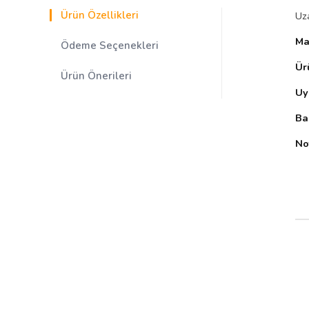
Ürün Özellikleri
Uza
Ma
Ödeme Seçenekleri
Ür
Ürün Önerileri
Uy
Ba
No