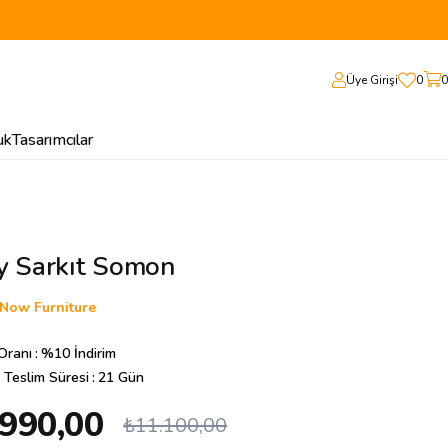
Üye Girişi
0
0
uk
Tasarımcılar
y Sarkıt Somon
Now Furniture
 Oranı
:
%
10
İndirim
 Teslim Süresi
:
21 Gün
.990,00
₺11.100,00