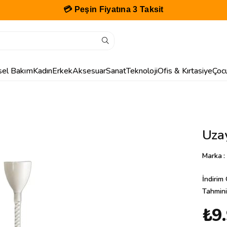
💳 Peşin Fiyatına 3 Taksit
isel Bakım
Kadın
Erkek
Aksesuar
Sanat
Teknoloji
Ofis & Kırtasiye
Çoc
Uza
Marka
:
İndirim
Tahmini
₺9