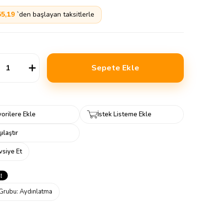
55,19
`den başlayan taksitlerle
orilere Ekle
İstek Listeme Ekle
ılaştır
vsiye Et
Grubu:
Aydınlatma