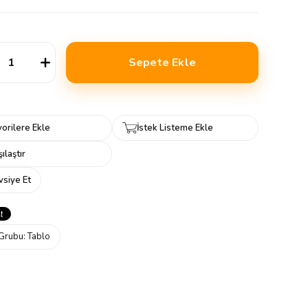
orilere Ekle
İstek Listeme Ekle
ılaştır
vsiye Et
Grubu:
Tablo