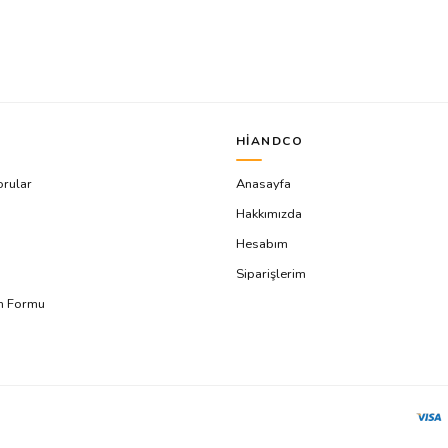
HIANDCO
orular
Anasayfa
Hakkımızda
Hesabım
Siparişlerim
ım Formu