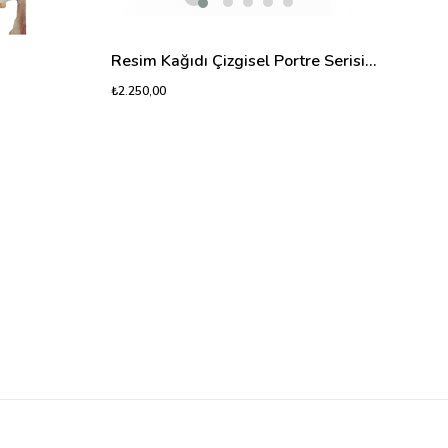
Resim Kağıdı Çizgisel Portre Serisi | Orijinal İmzalı – 07
₺2.250,00