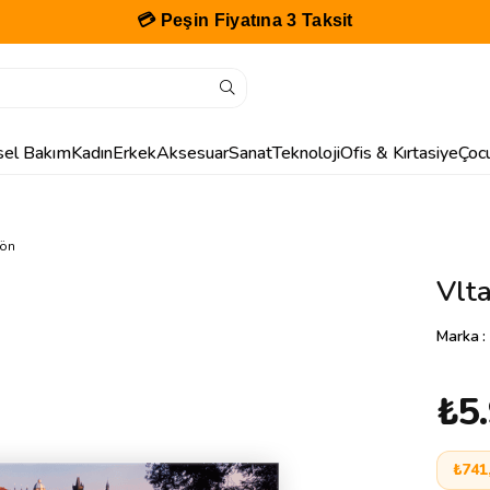
💳 Peşin Fiyatına 3 Taksit
isel Bakım
Kadın
Erkek
Aksesuar
Sanat
Teknoloji
Ofis & Kırtasiye
Çoc
Dön
Vlta
Marka
:
₺5
₺741