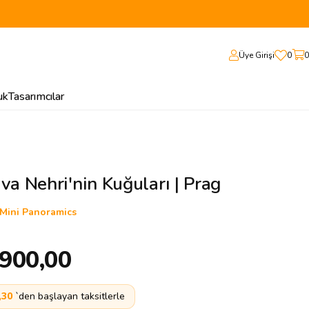
Üye Girişi
0
0
uk
Tasarımcılar
va Nehri'nin Kuğuları | Prag
Mini Panoramics
.900,00
,30
`den başlayan taksitlerle