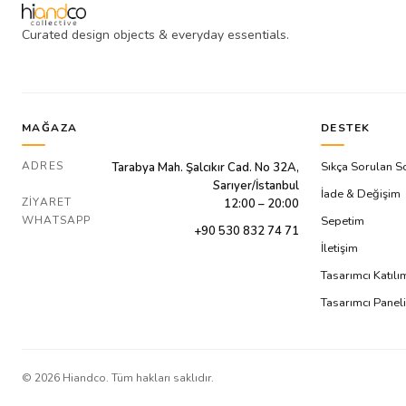
Curated design objects & everyday essentials.
MAĞAZA
DESTEK
ADRES
Sıkça Sorulan S
Tarabya Mah. Şalcıkır Cad. No 32A,
Sarıyer/İstanbul
İade & Değişim
ZIYARET
12:00 – 20:00
WHATSAPP
Sepetim
+90 530 832 74 71
İletişim
Tasarımcı Katıl
Tasarımcı Paneli
©
2026
Hiandco. Tüm hakları saklıdır.