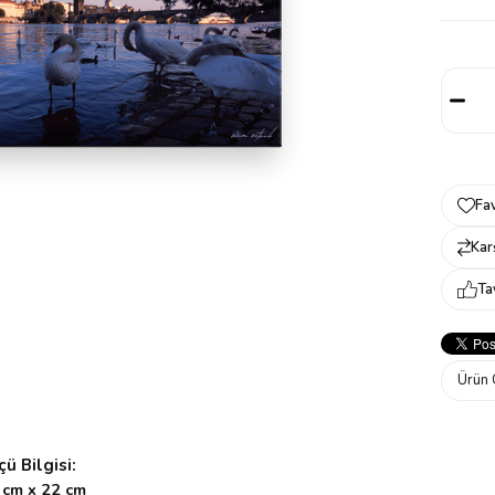
Fav
Karş
Ta
Ürün 
çü Bilgisi:
 cm x 22 cm