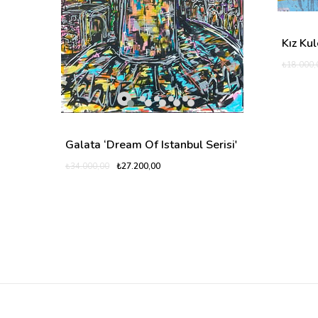
Kız Kul
₺18.000,
Galata ‘Dream Of Istanbul Serisi'
₺27.200,00
₺34.000,00