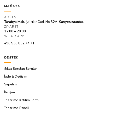
MAĞAZA
ADRES
Tarabya Mah. Şalcıkır Cad. No 32A, Sarıyer/İstanbul
ZIYARET
12:00 – 20:00
WHATSAPP
+90 530 832 74 71
DESTEK
Sıkça Sorulan Sorular
İade & Değişim
Sepetim
İletişim
Tasarımcı Katılım Formu
Tasarımcı Paneli