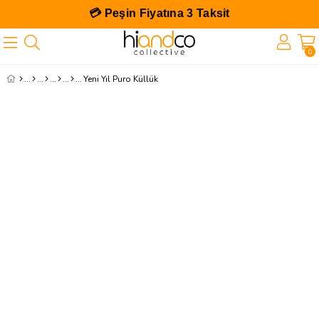
💳 Peşin Fiyatına 3 Taksit
0
Yeni Yıl Puro Küllük