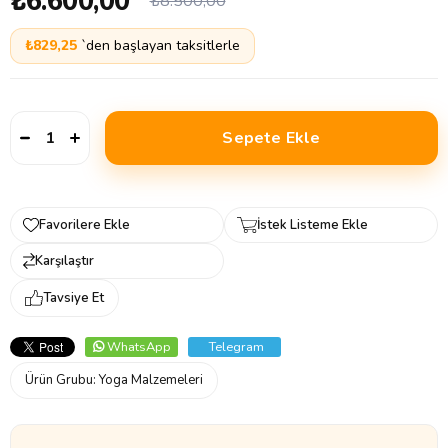
₺6.600,00
₺8.500,00
₺829,25
`den başlayan taksitlerle
Favorilere Ekle
İstek Listeme Ekle
Karşılaştır
Tavsiye Et
WhatsApp
Telegram
Ürün Grubu:
Yoga Malzemeleri