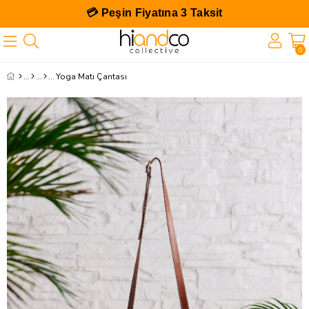
💳 Peşin Fiyatına 3 Taksit
0
Yoga Matı Çantası