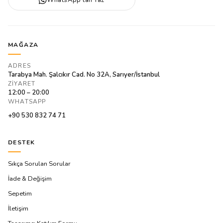
WhatsApp’tan Yaz
MAĞAZA
ADRES
Tarabya Mah. Şalcıkır Cad. No 32A, Sarıyer/İstanbul
ZIYARET
12:00 – 20:00
WHATSAPP
+90 530 832 74 71
DESTEK
Sıkça Sorulan Sorular
İade & Değişim
Sepetim
İletişim