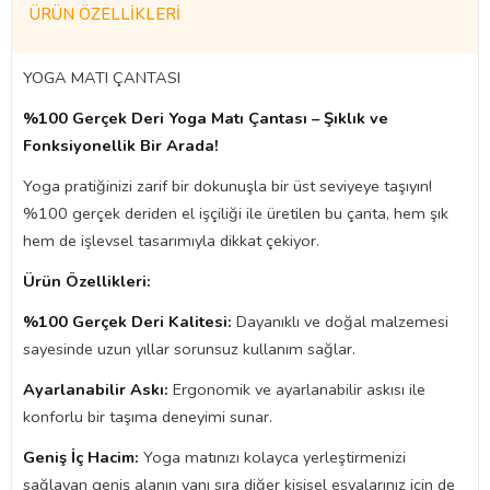
ÜRÜN ÖZELLIKLERI
YOGA MATI ÇANTASI
%100 Gerçek Deri Yoga Matı Çantası – Şıklık ve
Fonksiyonellik Bir Arada!
Yoga pratiğinizi zarif bir dokunuşla bir üst seviyeye taşıyın!
%100 gerçek deriden el işçiliği ile üretilen bu çanta, hem şık
hem de işlevsel tasarımıyla dikkat çekiyor.
Ürün Özellikleri:
%100 Gerçek Deri Kalitesi:
Dayanıklı ve doğal malzemesi
sayesinde uzun yıllar sorunsuz kullanım sağlar.
Ayarlanabilir Askı:
Ergonomik ve ayarlanabilir askısı ile
konforlu bir taşıma deneyimi sunar.
Geniş İç Hacim:
Yoga matınızı kolayca yerleştirmenizi
sağlayan geniş alanın yanı sıra diğer kişisel eşyalarınız için de