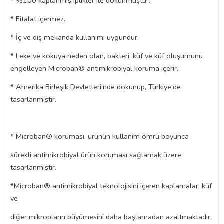
* %100 kaplanmış iplikler ile dokunmuştur.
* Fitalat içermez.
* İç ve dış mekanda kullanımı uygundur.
* Leke ve kokuya neden olan, bakteri, küf ve küf oluşumunu
engelleyen Microban® antimikrobiyal koruma içerir.
* Amerika Birleşik Devletleri'nde dokunup, Türkiye'de
tasarlanmıştır.
* Microban® koruması, ürünün kullanım ömrü boyunca
sürekli antimikrobiyal ürün koruması sağlamak üzere
tasarlanmıştır.
*Microban® antimikrobiyal teknolojisini içeren kaplamalar, küf
ve
diğer mikropların büyümesini daha başlamadan azaltmaktadır