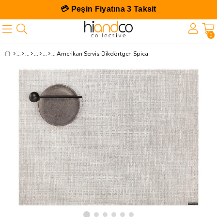
💳 Peşin Fiyatına 3 Taksit
0
Amerikan Servis Dikdörtgen Spica