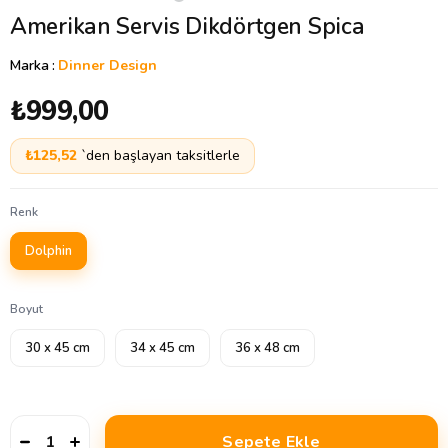
Amerikan Servis Dikdörtgen Spica
Marka
:
Dinner Design
₺999,00
₺125,52
`den başlayan taksitlerle
Renk
Dolphin
Boyut
30 x 45 cm
34 x 45 cm
36 x 48 cm