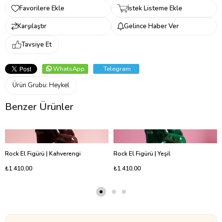
Favorilere Ekle
İstek Listeme Ekle
Karşılaştır
Gelince Haber Ver
Tavsiye Et
WhatsApp
Telegram
Ürün Grubu:
Heykel
Benzer Ürünler
Rock El Figürü | Kahverengi
Rock El Figürü | Yeşil
₺1.410,00
₺1.410,00