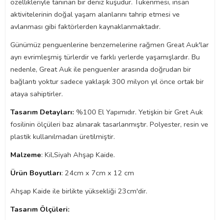
özellikleriyle tanınan bir deniz kuşudur. Tükenmesi, insan
aktivitelerinin doğal yaşam alanlarını tahrip etmesi ve
avlanması gibi faktörlerden kaynaklanmaktadır.
Günümüz penguenlerine benzemelerine rağmen Great Auk'lar
ayrı evrimleşmiş türlerdir ve farklı yerlerde yaşamışlardır. Bu
nedenle, Great Auk ile penguenler arasında doğrudan bir
bağlantı yoktur sadece yaklaşık 300 milyon yıl önce ortak bir
ataya sahiptirler.
Tasarım Detayları:
%100 El Yapımıdır. Yetişkin bir Gret Auk
fosilinin ölçüleri baz alınarak tasarlanmıştır. Polyester, resin ve
plastik kullanılmadan üretilmiştir.
Malzeme
: Kil,Siyah Ahşap Kaide.
Ürün Boyutları
: 24cm x 7cm x 12 cm
Ahşap Kaide ile birlikte yüksekliği 23cm'dir.
Tasarım Ölçüleri: