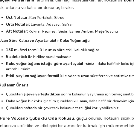
ak, odunsu ve kalıcı bir dokunuş bırakır.
Üst Notalar:
Kan Portakalı, Sitrus
Orta Notalar:
Lavanta, Adaçayı, Safran
Alt Notalar:
Köknar Reçinesi, Sedir, Esmer Amber, Meşe Yosunu
Uzun Süre Kalıcı ve Ayarlanabilir Koku Yoğunluğu
150 ml
özel formülü ile uzun süre etkili kalıcılık sağlar.
5 adet stick
ile birlikte sunulmaktadır.
Koku yoğunluğunu isteğe göre ayarlayabilirsiniz
– daha hafif bir koku içi
artırabilirsiniz.
Etkili yayılım sağlayan formülü
ile odanızı uzun süre ferah ve sofistike tut
Kullanım Önerisi
Çubukları şişeye yerleştirdikten sonra kokunun yayılması için birkaç saat b
Daha yoğun bir koku için tüm çubukları kullanın, daha hafif bir deneyim için
Çubukları haftada bir çevirerek kokunun tazeliğini koruyabilirsiniz.
Pure Volcano Çubuklu Oda Kokusu
, güçlü odunsu notaları, sıcak 
nlarınıza sofistike ve etkileyici bir atmosfer katmak için mükemmel bi