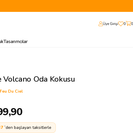
Üye Girişi
0
0
uk
Tasarımcılar
e Volcano Oda Kokusu
Feu Du Ciel
99,90
37
`den başlayan taksitlerle