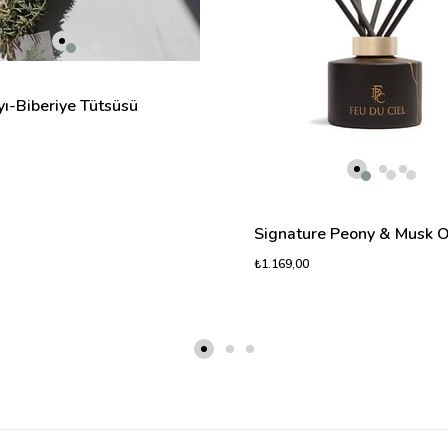
ı-Biberiye Tütsüsü
₺1.169,00