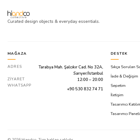
Curated design objects & everyday essentials.
MAĞAZA
DESTEK
ADRES
Sıkça Sorulan S
Tarabya Mah. Şalcıkır Cad. No 32A,
Sarıyer/İstanbul
İade & Değişim
ZIYARET
12:00 – 20:00
WHATSAPP
Sepetim
+90 530 832 74 71
İletişim
Tasarımcı Katıl
Tasarımcı Paneli
©
2026
Hiandco. Tüm hakları saklıdır.