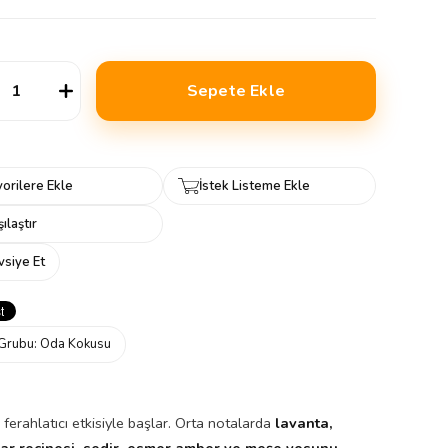
orilere Ekle
İstek Listeme Ekle
ılaştır
vsiye Et
Grubu:
Oda Kokusu
 ferahlatıcı etkisiyle başlar. Orta notalarda
lavanta,
ar reçinesi, sedir, esmer amber ve meşe yosunu
,