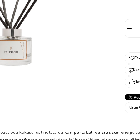
Fav
Karş
Ta
Ürün 
 özel oda kokusu, üst notalarda
kan portakalı ve sitrusun
enerjik ve
açayı ve safranın
aromatik derinliği hissedilirken, alt notalarda
kökn