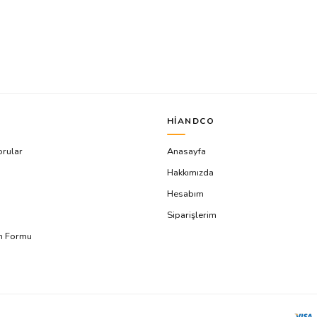
HIANDCO
orular
Anasayfa
Hakkımızda
Hesabım
Siparişlerim
ım Formu