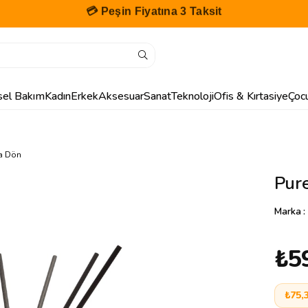
🎁 İlk Siparişe Özel %10 İndirim
isel Bakım
Kadın
Erkek
Aksesuar
Sanat
Teknoloji
Ofis & Kırtasiye
Çoc
ya Dön
Pur
Marka
:
₺5
₺75,