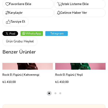
Favorilere Ekle
İstek Listeme Ekle
Karşılaştır
Gelince Haber Ver
Tavsiye Et
WhatsApp
Telegram
Ürün Grubu:
Heykel
Benzer Ürünler
Rock El Figürü | Kahverengi
Rock El Figürü | Yeşil
₺1.410,00
₺1.410,00