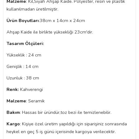
Malzeme
: Kil,Siyah Ahşap Kaide. Polyester, resin ve plastik
kullanılmadan üretilmiştir.
Ürün Boyutları
:38cm x 14cm x 24cm
Ahşap Kaide ile birlikte yüksekliği 23cm'dir.
Tasarım Ölçüleri:
Yükseklik : 24 cm
Genişlik : 14 cm
Uzunluk : 38 cm
Renk:
Kahverengi
Malzeme
: Seramik
Bakım
: Hassas bir üründür,toz bezi ile temizlenebilir.
Kargo
: Kişiye özel üretim yapıldığı için siparişiniz sonrasında
heykel en geç 5 iş günü içerisinde kargoya verilecektir.