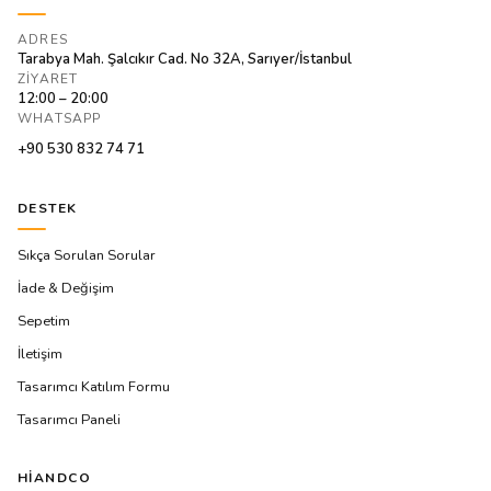
ADRES
Tarabya Mah. Şalcıkır Cad. No 32A, Sarıyer/İstanbul
ZIYARET
12:00 – 20:00
WHATSAPP
+90 530 832 74 71
DESTEK
Sıkça Sorulan Sorular
İade & Değişim
Sepetim
İletişim
Tasarımcı Katılım Formu
Tasarımcı Paneli
HIANDCO