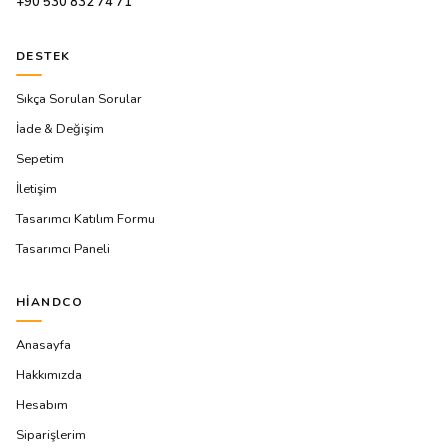
+90 530 832 74 71
DESTEK
Sıkça Sorulan Sorular
İade & Değişim
Sepetim
İletişim
Tasarımcı Katılım Formu
Tasarımcı Paneli
HIANDCO
Anasayfa
Hakkımızda
Hesabım
Siparişlerim