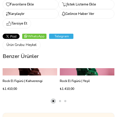
Favorilere Ekle
İstek Listeme Ekle
Karşılaştır
Gelince Haber Ver
Tavsiye Et
WhatsApp
Telegram
Ürün Grubu:
Heykel
Benzer Ürünler
Rock El Figürü | Kahverengi
Rock El Figürü | Yeşil
₺1.410,00
₺1.410,00