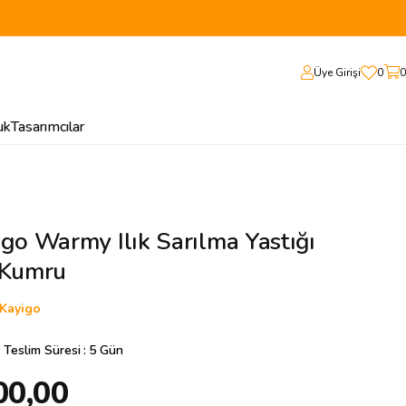
Üye Girişi
0
0
uk
Tasarımcılar
go Warmy Ilık Sarılma Yastığı
 Kumru
Kayigo
 Teslim Süresi
:
5 Gün
00,00