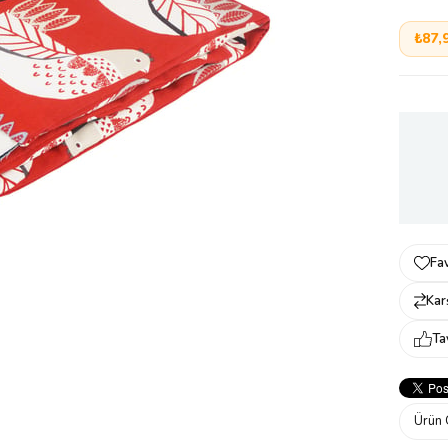
₺87,
Fav
Karş
Ta
Ürün 