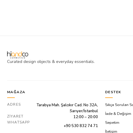
Curated design objects & everyday essentials.
MAĞAZA
DESTEK
ADRES
Sıkça Sorulan S
Tarabya Mah. Şalcıkır Cad. No 32A,
Sarıyer/İstanbul
İade & Değişim
ZIYARET
12:00 – 20:00
WHATSAPP
Sepetim
+90 530 832 74 71
İletişim