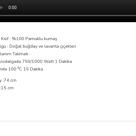
ş Kılıf : %100 Pamuklu kumaş
gu : Doğal buğday ve lavanta çiçekleri
lanım Talimatı :
krodalgada 750/1000 Watt 1 Dakika
rında 100 ⁰C 15 Dakika
y :74 cm
 :15 cm