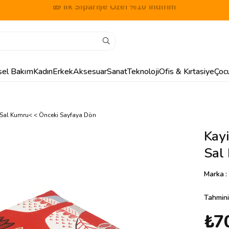
🎁 İlk Siparişe Özel %10 İndirim
isel Bakım
Kadın
Erkek
Aksesuar
Sanat
Teknoloji
Ofis & Kırtasiye
Çoc
 Sal Kumru
< < Önceki Sayfaya Dön
Kayi
Sal
Marka
:
Tahmini
₺7