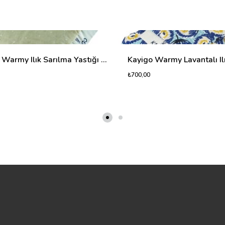
Kayigo Warmy Ilık Sarılma Yastığı - Tavşan Desenli
₺700,00