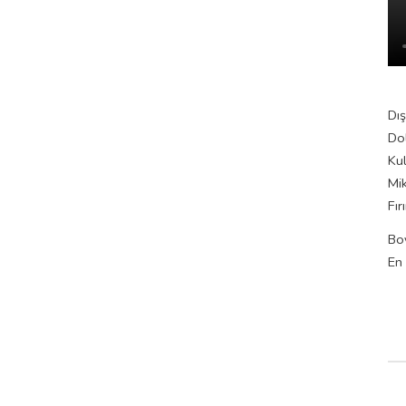
Dı
Dol
Kul
Mi
Fı
Bo
En